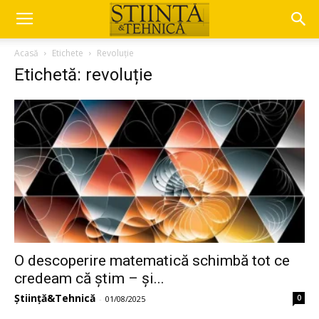
Acasă
Etichete
Revoluție
Etichetă: revoluție
O descoperire matematică schimbă tot ce
credeam că știm – și...
Știință&Tehnică
0
-
01/08/2025