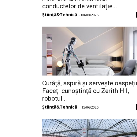
conductelor de ventilație...
Știință&Tehnică
-
08/08/2025
Curăță, aspiră și servește oaspeții
Faceți cunoștință cu Zerith H1,
robotul...
Știință&Tehnică
-
15/06/2025