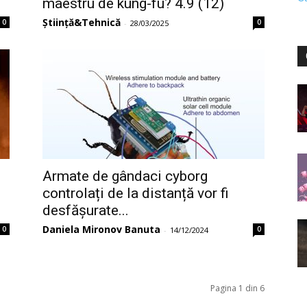
maestru de kung-fu? 4.9 (12)
Știință&Tehnică
0
0
-
28/03/2025
Armate de gândaci cyborg
controlați de la distanță vor fi
desfășurate...
Daniela Mironov Banuta
0
0
-
14/12/2024
Pagina 1 din 6