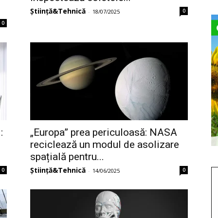
Știință&Tehnică
0
-
18/07/2025
0
:
„Europa” prea periculoasă: NASA
reciclează un modul de asolizare
spațială pentru...
Știință&Tehnică
0
0
-
14/06/2025