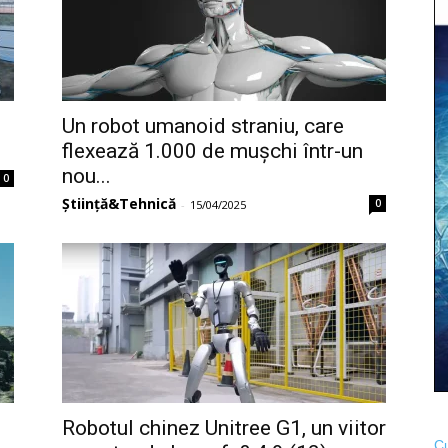
Un robot umanoid straniu, care
flexează 1.000 de mușchi într-un
nou...
0
Știință&Tehnică
0
-
15/04/2025
Robotul chinez Unitree G1, un viitor
Cu