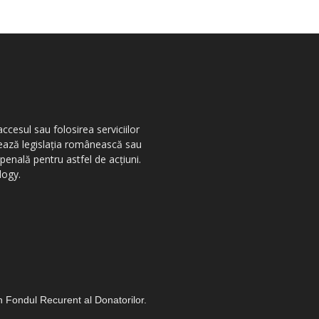
ccesul sau folosirea serviciilor
olează legislația românească sau
penală pentru astfel de acțiuni.
logy.
in Fondul Recurent al Donatorilor.