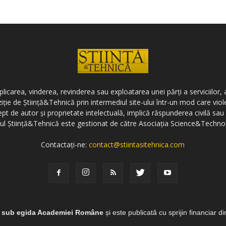
icarea, vinderea, revinderea sau exploatarea unei părți a serviciilor, a
ziție de Știință&Tehnică prin intermediul site-ului într-un mod care vi
ept de autor și proprietate intelectuală, implică răspunderea civilă sau 
-ul Știință&Tehnică este gestionat de către Asociația Science&Techno
Contactați-ne:
contact@stiintasitehnica.com
e sub egida Academiei Române
și este publicată cu sprijin financiar d