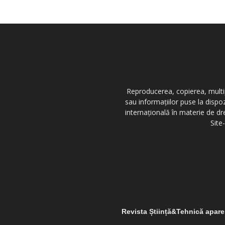
Reproducerea, copierea, multipl
sau informațiilor puse la dispo
internațională în materie de dr
Site
Revista Știință&Tehnică apar