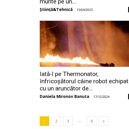
munte pe un...
Știință&Tehnică
-
15/04/2025
Iată-l pe Thermonator,
înfricoșătorul câine robot echipat
cu un aruncător de...
Daniela Mironov Banuta
-
17/12/2024
...
1
2
3
6