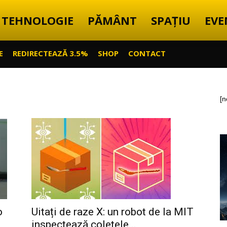
TEHNOLOGIE
PĂMÂNT
SPAȚIU
EVE
E
REDIRECTEAZĂ 3.5%
SHOP
CONTACT
[n
o
Uitați de raze X: un robot de la MIT
inspectează coletele...