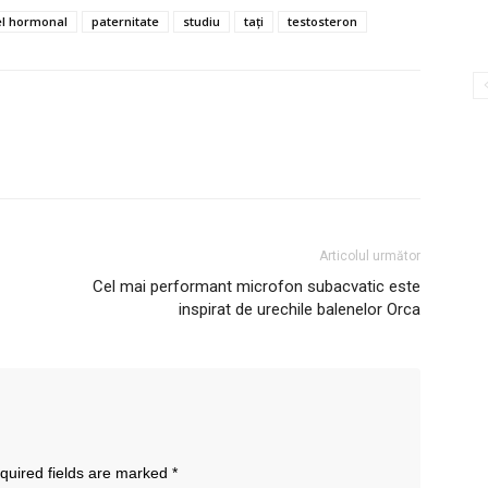
el hormonal
paternitate
studiu
tați
testosteron
Articolul următor
Cel mai performant microfon subacvatic este
inspirat de urechile balenelor Orca
quired fields are marked
*