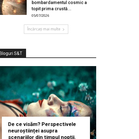
bombardamentul cosmic a
topit prima crustă...
05/07/2026
Încărcați mai multe
Bloguri S&T
De ce visăm? Perspectivele
neuroștiinței asupra
scenariilor din timpul nopții.