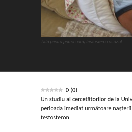
Tată pentru prima oară, testosteron scăzut
0
(
0
)
Un studiu al cercetătorilor de la Uni
perioada imediat următoare nașterii p
testosteron.