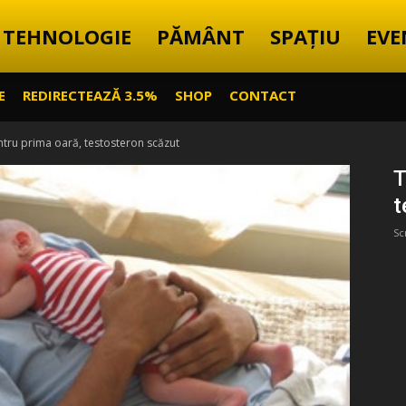
TEHNOLOGIE
PĂMÂNT
SPAȚIU
EVE
E
REDIRECTEAZĂ 3.5%
SHOP
CONTACT
ntru prima oară, testosteron scăzut
T
t
Sc