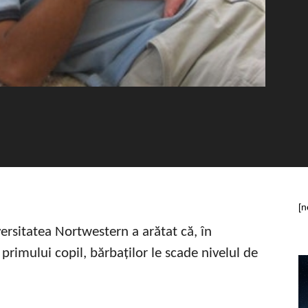
[n
versitatea Nortwestern a arătat că, în
rimului copil, bărbaților le scade nivelul de