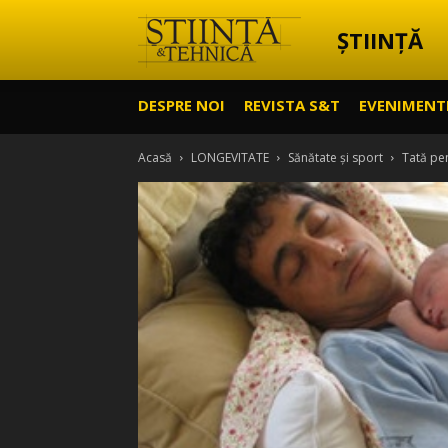
ȘTIINȚĂ
Știință
DESPRE NOI
REVISTA S&T
EVENIMENT
&
Acasă
LONGEVITATE
Sănătate și sport
Tată pe
Tehnică