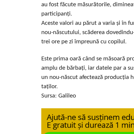
au fost făcute măsurătorile, dimineaț
participanți.
Aceste valori au părut a varia și în f
nou-născutului, scăderea dovedindu-
trei ore pe zi împreună cu copilul.
Este prima oară când se măsoară pro
amplu de bărbați, iar datele par a su
un nou-născut afectează producția h
taților.
Sursa: Galileo