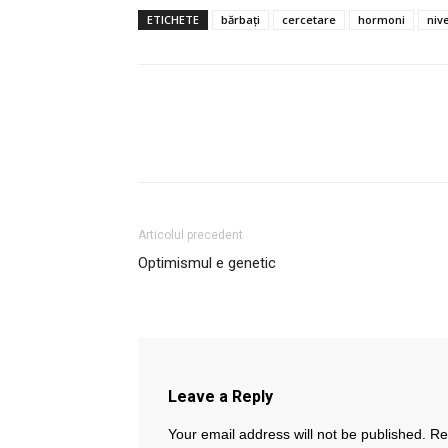
ETICHETE
bărbați
cercetare
hormoni
niv
Articolul precedent
Optimismul e genetic
Leave a Reply
Your email address will not be published.
Re