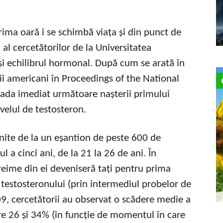
rima oară i se schimbă viața și din punct de
u al cercetătorilor de la Universitatea
și echilibrul hormonal. După cum se arată în
ii americani în Proceedings of the National
oada imediat următoare nașterii primului
ivelul de testosteron.
nite de la un eșantion de peste 600 de
ul a cinci ani, de la 21 la 26 de ani. În
reime din ei deveniseră tați pentru prima
 testosteronului (prin intermediul probelor de
09, cercetătorii au observat o scădere medie a
tre 26 și 34% (în funcție de momentul în care