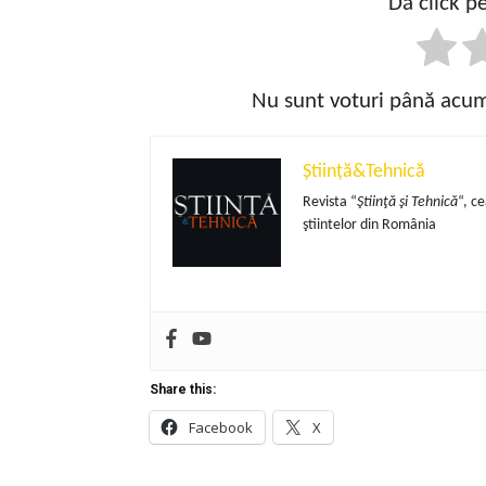
Dă click pe
Nu sunt voturi până acum!
Știință&Tehnică
Revista “
Ştiinţă şi Tehnică
“, c
ştiintelor din România
Share this:
Facebook
X