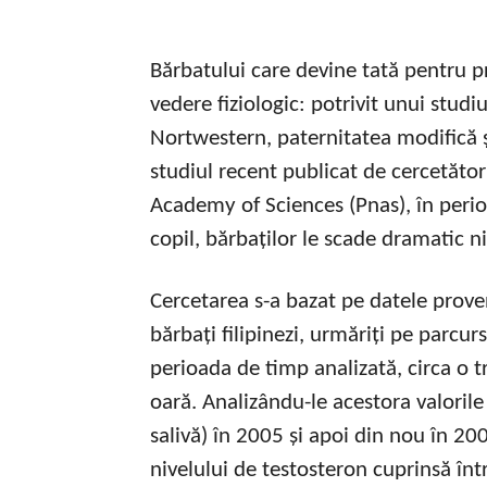
Bărbatului care devine tată pentru p
vedere fiziologic: potrivit unui studi
Nortwestern, paternitatea modifică 
studiul recent publicat de cercetător
Academy of Sciences (Pnas), în peri
copil, bărbaților le scade dramatic n
Cercetarea s-a bazat pe datele prove
bărbați filipinezi, urmăriți pe parcurs
perioada de timp analizată, circa o t
oară. Analizându-le acestora valorile
salivă) în 2005 și apoi din nou în 20
nivelului de testosteron cuprinsă în