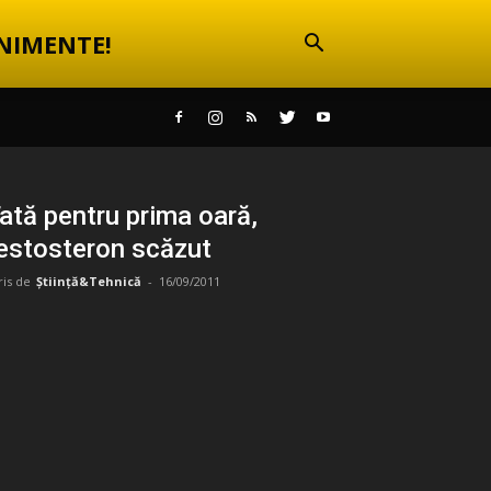
NIMENTE!
ată pentru prima oară,
estosteron scăzut
ris de
Știință&Tehnică
-
16/09/2011