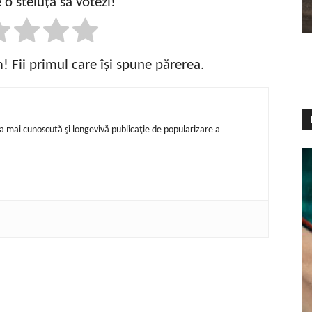
 o steluță să votezi!
 Fii primul care își spune părerea.
ea mai cunoscută şi longevivă publicaţie de popularizare a