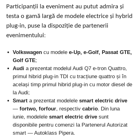
Participanții la eveniment au putut admira și
testa o gamă largă de modele electrice și hybrid
plug-in, puse la dispoziție de partenerii
evenimentului:
Volkswagen
cu modele
e-Up, e-Golf, Passat GTE,
Golf GTE
;
Audi
a prezentat modelul Audi Q7 e-tron Quattro,
primul hibrid plug-in TDI cu tracțiune quattro și în
același timp primul hibrid plug-in cu motor diesel de
la Audi;
Smart
a prezentat modelele
smart electric drive
—
fortwo, forfour
, respectiv
cabrio
. Din luna
iunie, modelele
smart
electric drive
sunt
disponibile pentru comenzi la Partenerul Autorizat
smart — Autoklass Pipera.