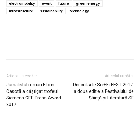
electromobility
event
future
green energy
infrastructure
sustainability
technology
Articolul precedent
Articolul următor
Jurnalistul român Florin
Din culisele Sci+Fi FEST 2017,
Cașotă a câștigat trofeul
a doua ediție a Festivalului de
Siemens CEE Press Award
Știință și Literatură SF
2017