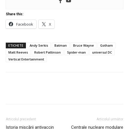
Share this:
Facebook
X
ETICHETE
Andy Serkis
Batman
Bruce Wayne
Gotham
Matt Reeves
Robert Pattinson
Spider-man
universul DC
Vertical Entertainment
Articolul precedent
Articolul următor
Istoria mișcării antivaccin
Centrale nucleare modulare