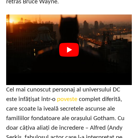
retras Bruce Wayne.
Cel mai cunoscut personaj al universului DC
este înfățișat într-o
poveste
complet diferită,
care scoate la iveală secretele ascunse ale
familiilor fondatoare ale orașului Gotham. Cu
doar câțiva aliați de încredere – Alfred (Andy
Serkis, fabulosul actor care l-a interpretat pe