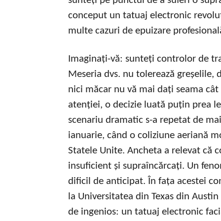
sunteți pe punctul de a suferi o supr
conceput un tatuaj electronic revoluț
multe cazuri de epuizare profesional
Imaginați-vă: sunteți controlor de tra
Meseria dvs. nu tolerează greșelile, d
nici măcar nu vă mai dați seama cât d
atenției, o decizie luată puțin prea l
scenariu dramatic s-a repetat de mai 
ianuarie, când o coliziune aeriană m
Statele Unite. Ancheta a relevat că c
insuficient și supraîncărcați. Un fe
dificil de anticipat. În fața acestei 
la Universitatea din Texas din Austin 
de ingenios: un tatuaj electronic fa