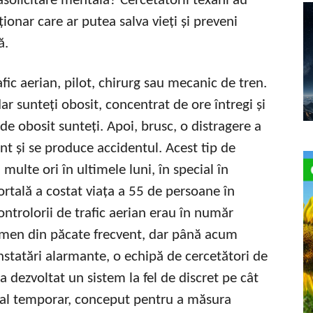
asolicitare mentală? Cercetătorii texani au
ionar care ar putea salva vieți și preveni
ă.
fic aerian, pilot, chirurg sau mecanic de tren.
ar sunteți obosit, concentrat de ore întregi și
e obosit sunteți. Apoi, brusc, o distragere a
ent și se produce accidentul. Acest tip de
multe ori în ultimele luni, în special în
ortală a costat viața a 55 de persoane în
ontrolorii de trafic aerian erau în număr
nomen din păcate frecvent, dar până acum
constatări alarmante, o echipă de cercetători de
a dezvoltat un sistem la fel de discret pe cât
cial temporar, conceput pentru a măsura