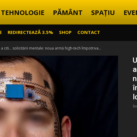
TEHNOLOGIE
PĂMÂNT
SPAȚIU
EVE
E
REDIRECTEAZĂ 3.5%
SHOP
CONTACT
 a citi… solicitării mentale: noua armă high-tech împotriva...
U
a
n
î
l
Sc