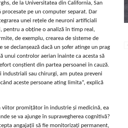
s, de la Universitatea din California, San
că procesate pe un computer separat. Dar
tegrarea unei rețele de neuroni artificiali
i, pentru a obține o analiză în timp real,
 permite, de exemplu, crearea de sisteme de
re se declanșează dacă un șofer atinge un prag
ă unui controlor aerian înainte ca acesta să
efort conștient din partea persoanei în cauză.
i industriali sau chirurgi, am putea preveni
 când aceste persoane ating limita”, explică
 viitor promițător în industrie și medicină, ea
 unde se va ajunge în supravegherea cognitivă?
cepta angajații să fie monitorizați permanent,