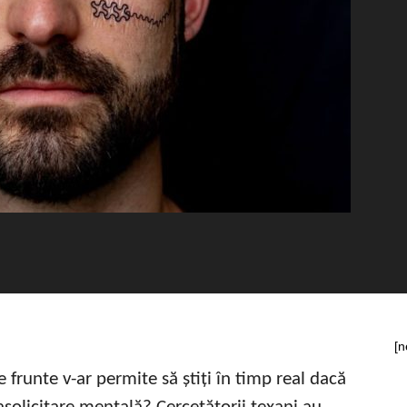
[n
 frunte v-ar permite să știți în timp real dacă