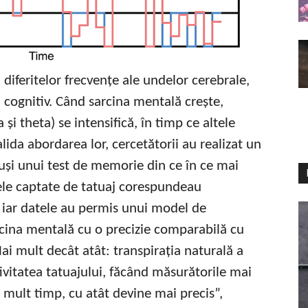
 diferitelor frecvențe ale undelor cerebrale,
l cognitiv. Când sarcina mentală crește,
i theta) se intensifică, în timp ce altele
lida abordarea lor, cercetătorii au realizat un
puși unui test de memorie din ce în ce mai
ndele captate de tatuaj corespundeau
, iar datele au permis unui model de
arcina mentală cu o precizie comparabilă cu
ai mult decât atât: transpirația naturală a
vitatea tatuajului, făcând măsurătorile mai
i mult timp, cu atât devine mai precis”,