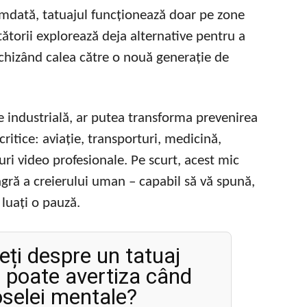
amdată, tatuajul funcționează doar pe zone
tătorii explorează deja alternative pentru a
schizând calea către o nouă generație de
 industrială, ar putea transforma prevenirea
ritice: aviație, transporturi, medicină,
uri video profesionale. Pe scurt, acest mic
gră a creierului uman – capabil să vă spună,
luați o pauză.
eți despre un tatuaj
ă poate avertiza când
oselei mentale?