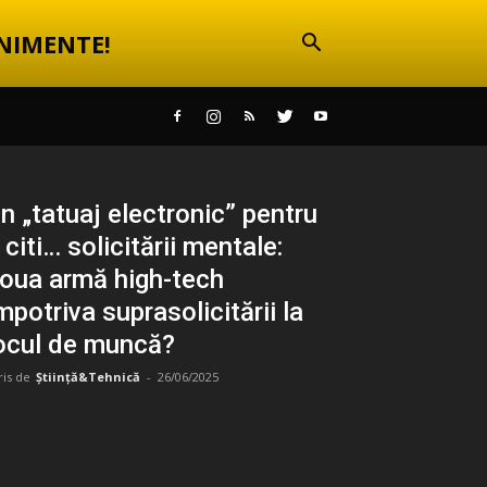
NIMENTE!
n „tatuaj electronic” pentru
 citi… solicitării mentale:
oua armă high-tech
mpotriva suprasolicitării la
ocul de muncă?
ris de
Știință&Tehnică
-
26/06/2025