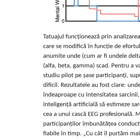
Tatuajul funcționează prin analizarea
care se modifică în funcție de efortu
anumite unde (cum ar fi undele delta ș
(alfa, beta, gamma) scad. Pentru a va
studiu pilot pe șase participanți, su
dificil. Rezultatele au fost clare: u
îndeaproape cu intensitatea sarcinii
inteligență artificială să estimeze s
cea a unui cască EEG profesională. M
participanților îmbunătățea conducti
fiabile în timp. „Cu cât îl purtăm ma