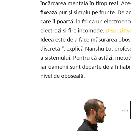
încărcarea mentală în timp real. Aces
fixează pur și simplu pe frunte. De 
care îl poartă, la fel ca un electroe
electrozi și fire incomode.
Dispozitivu
Ideea este de a face măsurarea obosel
discretă ”, explică Nanshu Lu, profes
a sistemului. Pentru că astăzi, meto
iar oamenii sunt departe de a fi fiab
nivel de oboseală.