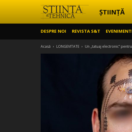
ȘTIINȚĂ
Știință
DESPRE NOI
REVISTA S&T
EVENIMENT
&
Acasă
LONGEVITATE
Un „tatuaj electronic” pentru
Tehnică