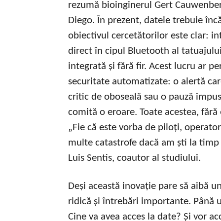
rezumă bioinginerul Gert Cauwenbergh
Diego. În prezent, datele trebuie în
obiectivul cercetătorilor este clar: in
direct în cipul Bluetooth al tatuajulu
integrată și fără fir. Acest lucru ar
securitate automatizate: o alertă ca
critic de oboseală sau o pauză impus
comită o eroare. Toate acestea, fără 
„Fie că este vorba de piloți, operator
multe catastrofe dacă am ști la timp
Luis Sentis, coautor al studiului.
Deși această inovație pare să aibă un
ridică și întrebări importante. Până
Cine va avea acces la date? Și vor ac