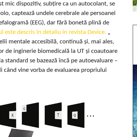
t mic dispozitiv, subțire ca un autocolant, se
acolo, captează undele cerebrale ale persoanei
ncefalogramă (EEG), dar fără bonetă plină de
l este descris în detaliu în revista Device.
„
ii mentale accesibilă, continuă și, mai ales,
or de inginerie biomedicală la UT și coautoare
da standard se bazează încă pe autoevaluare –
ili când vine vorba de evaluarea propriului