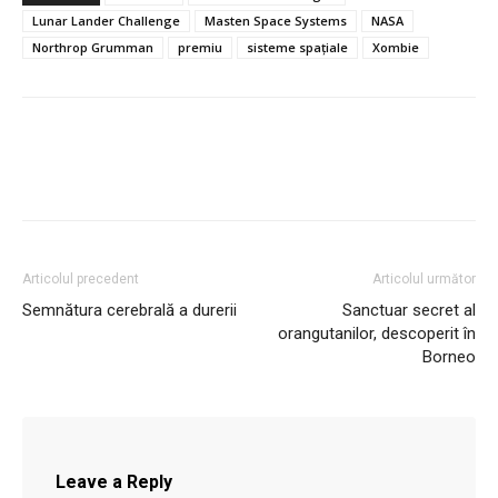
Lunar Lander Challenge
Masten Space Systems
NASA
Northrop Grumman
premiu
sisteme spațiale
Xombie
Articolul precedent
Articolul următor
Semnătura cerebrală a durerii
Sanctuar secret al
orangutanilor, descoperit în
Borneo
Leave a Reply