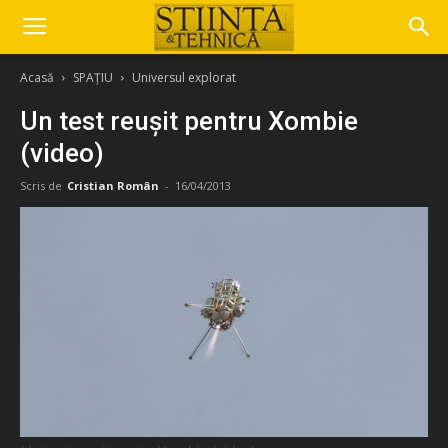
Acasă
SPAȚIU
Universul explorat
Un test reușit pentru Xombie
(video)
Scris de
Cristian Român
-
16/04/2013