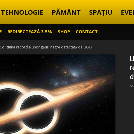
TEHNOLOGIE
PĂMÂNT
SPAȚIU
EVE
E
REDIRECTEAZĂ 3.5%
SHOP
CONTACT
 Coliziune record a unor găuri negre detectată de LIGO
U
r
d
Sc