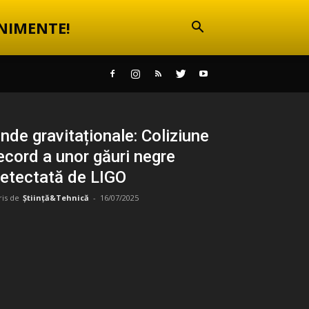
NIMENTE!
nde gravitaționale: Coliziune
ecord a unor găuri negre
etectată de LIGO
ris de
Știință&Tehnică
-
16/07/2025