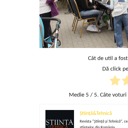
Cât de util a fos
Dă click pe
Medie
5
/ 5. Câte voturi
Știință&Tehnică
Revista “
Ştiinţă şi Tehnică
“, c
ştiintelor din România