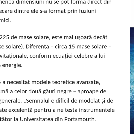
emenea dimensiuni nu se pot forma direct din
iecare dintre ele s-a format prin fuziuni
mici.
 225 de mase solare, este mai ușoară decât
e solare). Diferența – circa 15 mase solare –
itaționale, conform ecuației celebre a lui
 energie.
a necesitat modele teoretice avansate,
remă a celor două găuri negre – aproape de
 generale. „Semnalul e dificil de modelat și de
tate excelentă pentru a ne testa instrumentele
etător la Universitatea din Portsmouth.