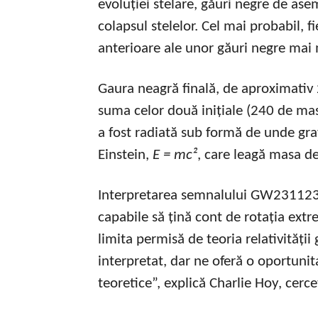
evoluției stelare, găuri negre de as
colapsul stelelor. Cel mai probabil, f
anterioare ale unor găuri negre mai 
Gaura neagră finală, de aproximativ
suma celor două inițiale (240 de mas
a fost radiată sub formă de unde grav
Einstein,
E = mc²
, care leagă masa de
Interpretarea semnalului GW231123 
capabile să țină cont de rotația ext
limita permisă de teoria relativității
interpretat, dar ne oferă o oportuni
teoretice”, explică Charlie Hoy, cerc