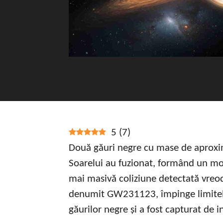
5
(
7
)
Două găuri negre cu mase de aproxim
Soarelui au fuzionat, formând un mo
mai masivă coliziune detectată vreo
denumit GW231123, împinge limitele
găurilor negre și a fost capturat de