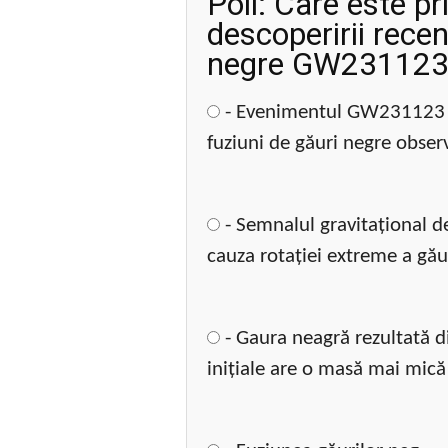
Poll: Care este pr
descoperirii recen
negre GW231123
- Evenimentul GW231123 s
fuziuni de găuri negre obser
- Semnalul gravitațional det
cauza rotației extreme a gău
- Gaura neagră rezultată d
inițiale are o masă mai mică