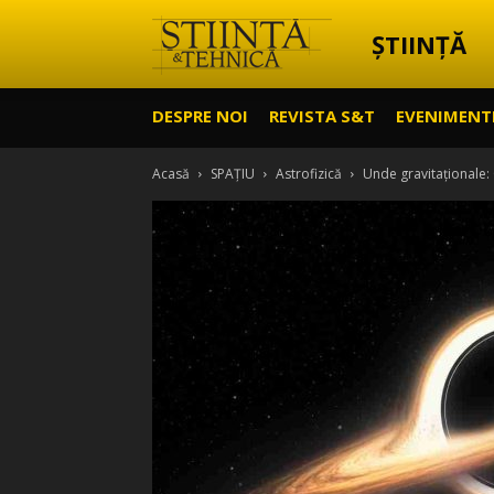
ȘTIINȚĂ
Știință
DESPRE NOI
REVISTA S&T
EVENIMENT
&
Acasă
SPAȚIU
Astrofizică
Unde gravitaționale:
Tehnică