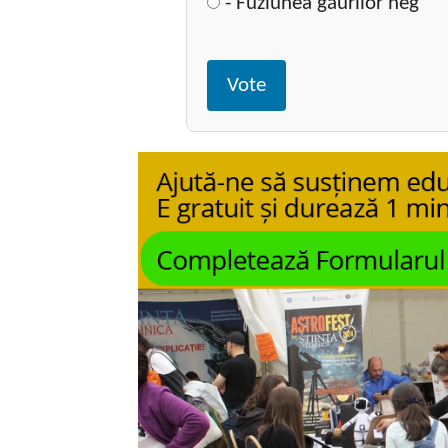
- Fuziunea găurilor neg
Vote