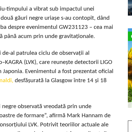
iu-timpului a vibrat sub impactul unei
, două găuri negre uriașe s-au contopit, dând
vorba despre evenimentul GW231123 – cea mai
tă până acum prin unde gravitaționale.
i de-al patrulea ciclu de observații al
go–KAGRA (LVK), care reunește detectorii LIGO
n Japonia. Evenimentul a fost prezentat oficial
maldi,
desfășurată la Glasgow între 14 și 18
i negre observată vreodată prin unde
 noastre de formare”, afirmă Mark Hannam de
nsorțiului LVK. Potrivit teoriilor actuale ale