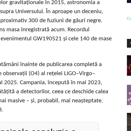
elor gravitaționale în 2015, astronomia a
supra Universului. În aproape un deceniu,
Cu
aproximativ 300 de fuziuni de găuri negre.
tins masa înregistrată acum. Recordul
 cu evenimentul GW190521 și cele 140 de mase
ptămâni înainte de publicarea completă a
e observații (O4) al rețelei LIGO–Virgo–
ui 2025. Campania, începută în mai 2023,
tățită a detectorilor, ceea ce deschide calea
i masive – și, probabil, mai neașteptate.
3.