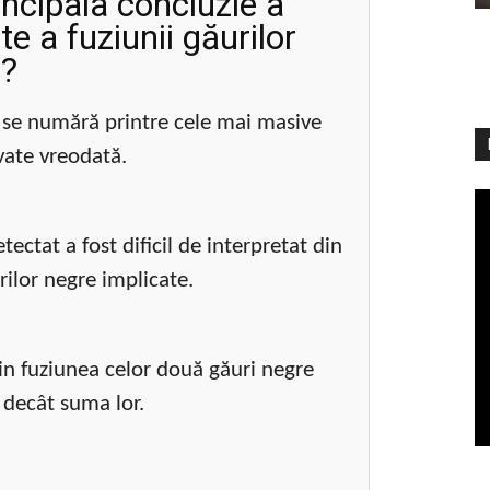
incipala concluzie a
te a fuziunii găurilor
?
e numără printre cele mai masive
vate vreodată.
ectat a fost dificil de interpretat din
rilor negre implicate.
in fuziunea celor două găuri negre
 decât suma lor.