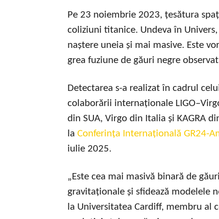
Pe 23 noiembrie 2023, țesătura spaț
coliziuni titanice. Undeva în Univers
naștere uneia și mai masive. Este 
grea fuziune de găuri negre observa
Detectarea s-a realizat în cadrul celu
colaborării internaționale LIGO–Vir
din SUA, Virgo din Italia și KAGRA di
la
Conferința Internațională GR24-A
iulie 2025.
„Este cea mai masivă binară de găur
gravitaționale și sfidează modelele
la Universitatea Cardiff, membru al co