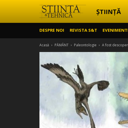
ȘTIINȚĂ
Știință
DESPRE NOI
REVISTA S&T
EVENIMENT
&
Acasă
PĂMÂNT
Paleontologie
A fost descoperi
Tehnică