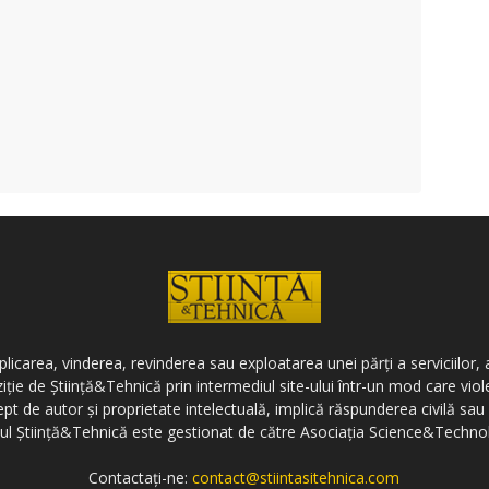
icarea, vinderea, revinderea sau exploatarea unei părți a serviciilor, a
ziție de Știință&Tehnică prin intermediul site-ului într-un mod care vi
ept de autor și proprietate intelectuală, implică răspunderea civilă sau 
-ul Știință&Tehnică este gestionat de către Asociația Science&Techno
Contactați-ne:
contact@stiintasitehnica.com