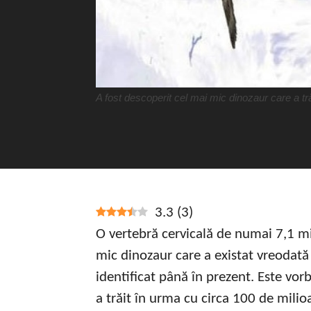
A fost descoperit cel mai mic dinozaur care a tr
3.3
(
3
)
O vertebră cervicală de numai 7,1 mil
mic dinozaur care a existat vreodată 
identificat până în prezent. Este vor
a trăit în urma cu circa 100 de mili