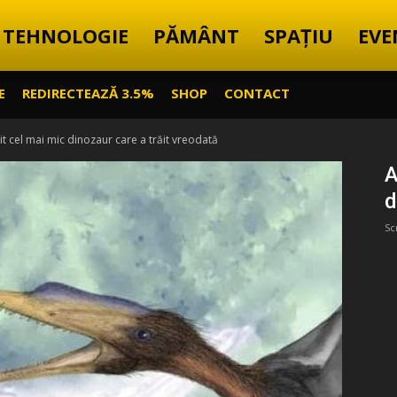
TEHNOLOGIE
PĂMÂNT
SPAȚIU
EVE
E
REDIRECTEAZĂ 3.5%
SHOP
CONTACT
t cel mai mic dinozaur care a trăit vreodată
A
d
Sc