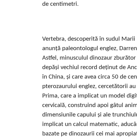
de centimetri.
Vertebra, descoperită în sudul Marii B
anunță paleontologul englez, Darren
Astfel, minusculul dinozaur zburător
depăși vechiul record deținut de Anc
în China, și care avea circa 50 de ce
pterozaurului englez, cercetătorii a
Prima, care a implicat un model digita
cervicală, construind apoi gâtul anim
dimensiunile capului și ale trunchiul
implicat un calcul matematic, aducân
bazate pe dinozaurii cei mai apropi