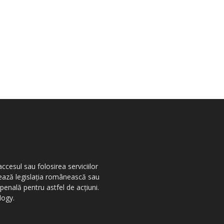
ccesul sau folosirea serviciilor
olează legislația românească sau
penală pentru astfel de acțiuni.
logy.