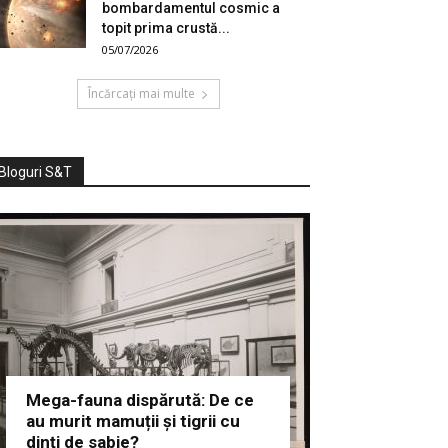
bombardamentul cosmic a
topit prima crustă...
05/07/2026
Încărcați mai multe
Bloguri S&T
Mega-fauna dispărută: De ce
au murit mamuții și tigrii cu
dinți de sabie?