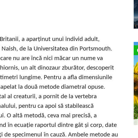
ritanii, a aparținut unui individ adult,
 Naish, de la Universitatea din Portsmouth.
 care nu are încă nici măcar un nume va
hiornis, un alt dinozaur zburător, descoperit
ntimetri lungime. Pentru a afla dimensiunile
u apelat la două metode diametral opuse.
l al creaturii, a pornit de la vertebra
alului, pentru ca apoi să stabilească
ui. O altă metodă, ceva mai precisă, a
d în ecuație raportul dintre gât și corp, date
ați de specimenul în cauză. Ambele metode au