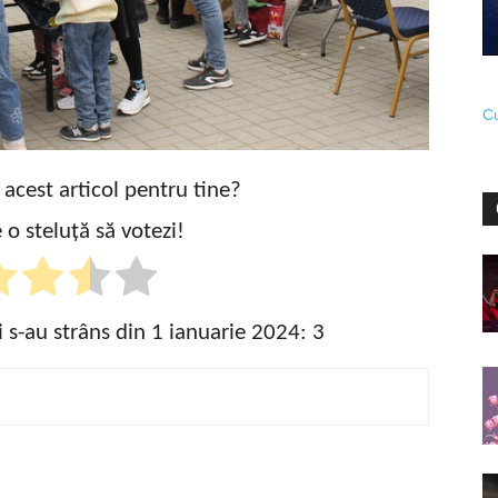
Cu
t acest articol pentru tine?
 o steluță să votezi!
i s-au strâns din 1 ianuarie 2024:
3