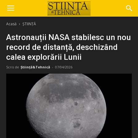
Acasă
ȘTIINȚĂ
Astronauții NASA stabilesc un nou
record de distanță, deschizând
calea explorării Lunii
Scris de
Știință&Tehnică
-
07/04/2026