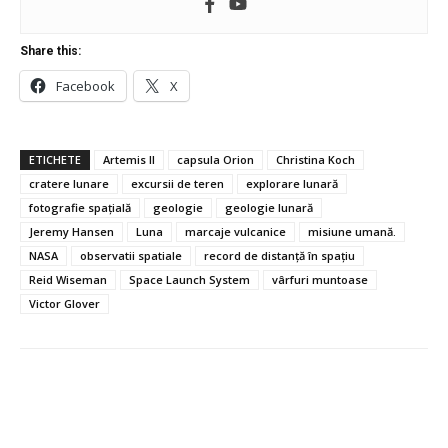
Share this:
Facebook
X
ETICHETE
Artemis II
capsula Orion
Christina Koch
cratere lunare
excursii de teren
explorare lunară
fotografie spațială
geologie
geologie lunară
Jeremy Hansen
Luna
marcaje vulcanice
misiune umană.
NASA
observatii spatiale
record de distanță în spațiu
Reid Wiseman
Space Launch System
vârfuri muntoase
Victor Glover