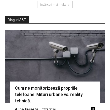
Încărcați mai multe
Bloguri S&T
Cum ne monitorizează propriile
telefoane: Mituri urbane vs. reality
tehnică.
Alina Ferseta
0
-
07/08/2026