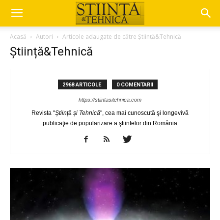
Acasă
Autori
Articole adaugate de către Știință&Tehnică
Știință&Tehnică
2968 ARTICOLE
0 COMENTARII
https://stiintasitehnica.com
Revista "
Ştiinţă şi Tehnică
", cea mai cunoscută şi longevivă
publicaţie de popularizare a ştiintelor din România