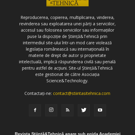
Reproducerea, copierea, multiplicarea, vinderea,
revinderea sau exploatarea unei părți a serviciilor,
accesul sau folosirea serviciilor sau informațiilor
puse la dispoziție de Știință&Tehnică prin
intermediul site-ului într-un mod care violează
legislația românească sau internațională în
materie de drept de autor și proprietate
intelectuală, implică răspunderea civilă sau penală
pentru astfel de acțiuni. Site-ul Știință&Tehnică
este gestionat de către Asociația
Science&Technology.
Contactați-ne:
contact@stiintasitehnica.com
Revista Știință&Tehnică apare sub egida Academiei