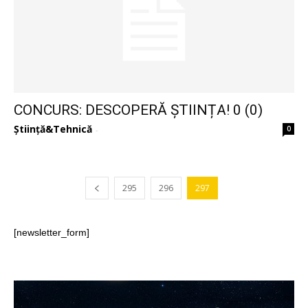
CONCURS: DESCOPERĂ ȘTIINȚA! 0 (0)
Știință&Tehnică
0
-
295
296
297
[newsletter_form]