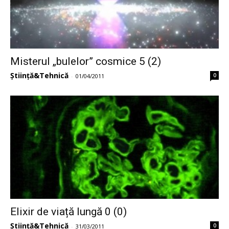
Misterul „bulelor” cosmice 5 (2)
Știință&Tehnică
0
-
01/04/2011
Elixir de viață lungă 0 (0)
Știință&Tehnică
0
-
31/03/2011