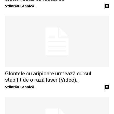
Știință&Tehnică
0
-
Glontele cu aripioare urmează cursul
stabilit de o rază laser (Video)...
Știință&Tehnică
0
-