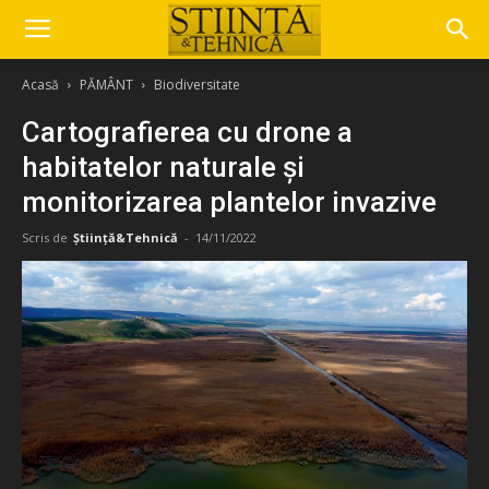
Acasă
PĂMÂNT
Biodiversitate
Cartografierea cu drone a
habitatelor naturale și
monitorizarea plantelor invazive
Scris de
Știință&Tehnică
-
14/11/2022