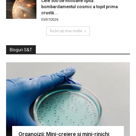
Cele 500 de milioane lipsă:
bombardamentul cosmic a topit prima
crustă...
05/07/2026
Încărcați mai multe
Bloguri S&T
Organoizii: Mini-creiere și mini-rinichi