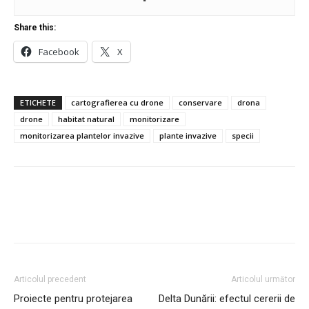
Share this:
Facebook
X
ETICHETE
cartografierea cu drone
conservare
drona
drone
habitat natural
monitorizare
monitorizarea plantelor invazive
plante invazive
specii
Articolul precedent
Articolul următor
Proiecte pentru protejarea
Delta Dunării: efectul cererii de