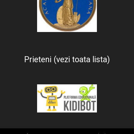
Prieteni (vezi toata lista)