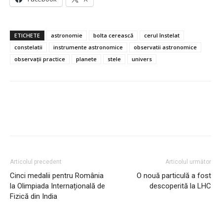
ETICHETE
astronomie
bolta cerească
cerul înstelat
constelatii
instrumente astronomice
observatii astronomice
observații practice
planete
stele
univers
Articolul precedent
Articolul următor
Cinci medalii pentru România
O nouă particulă a fost
la Olimpiada Internațională de
descoperită la LHC
Fizică din India