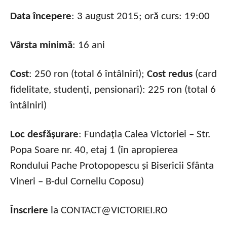
Data începere
: 3 august 2015; oră curs: 19:00
Vârsta minimă
: 16 ani
Cost
: 250 ron (total 6 întâlniri);
Cost redus
(card
fidelitate, studenți, pensionari): 225 ron (total 6
întâlniri)
Loc desfășurare
: Fundația Calea Victoriei – Str.
Popa Soare nr. 40, etaj 1 (în apropierea
Rondului Pache Protopopescu și Bisericii Sfânta
Vineri – B-dul Corneliu Coposu)
Înscriere
la CONTACT@VICTORIEI.RO