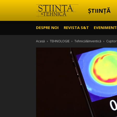
ȘTIINȚĂ
Știință
DESPRE NOI
REVISTA S&T
EVENIMENT
&
Acasă
TEHNOLOGIE
Tehnică&Inventică
Cuptoru
Tehnică