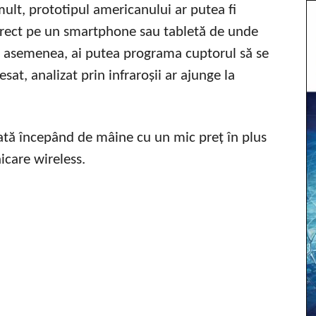
lt, prototipul americanului ar putea fi
irect pe un smartphone sau tabletă de unde
De asemenea, ai putea programa cuptorul să se
t, analizat prin infraroșii ar ajunge la
izată începând de mâine cu un mic preț în plus
care wireless.