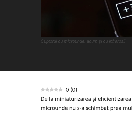
Cuptorul cu microunde, acum și cu infraroșii
0
(
0
)
De la miniaturizarea și eficientizar
microunde nu s-a schimbat prea mul