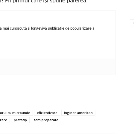
 Fii primul care își spune părerea.
ea mai cunoscută şi longevivă publicaţie de popularizare a
orul cu microunde
eficientizare
inginer american
rare
prototip
semipreparate