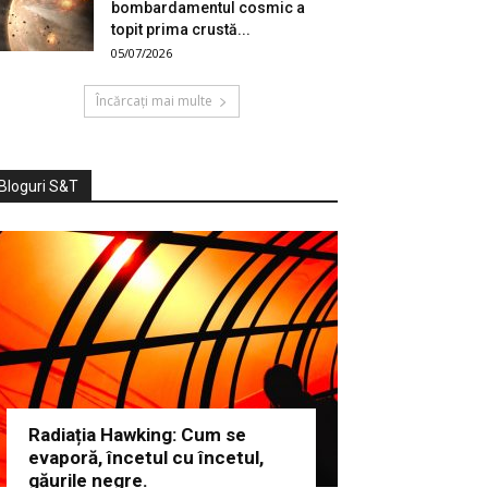
bombardamentul cosmic a
topit prima crustă...
05/07/2026
Încărcați mai multe
Bloguri S&T
Radiația Hawking: Cum se
evaporă, încetul cu încetul,
găurile negre.