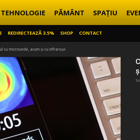
TEHNOLOGIE
PĂMÂNT
SPAȚIU
EVE
E
REDIRECTEAZĂ 3.5%
SHOP
CONTACT
l cu microunde, acum și cu infraroșii
C
ș
Sc