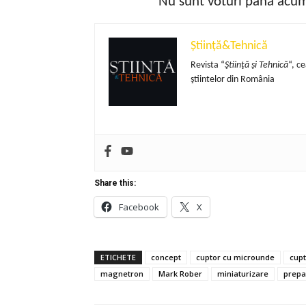
Nu sunt voturi până acum!
Știință&Tehnică
Revista “
Ştiinţă şi Tehnică
“, c
ştiintelor din România
Share this:
Facebook
X
ETICHETE
concept
cuptor cu microunde
cupt
magnetron
Mark Rober
miniaturizare
prepa