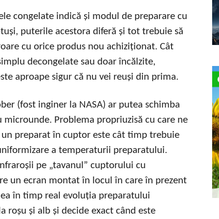
tele congelate indică și modul de preparare cu
și, puterile acestora diferă și tot trebuie să
roare cu orice produs nou achiziționat. Cât
 simplu decongelate sau doar încălzite,
este aproape sigur că nu vei reuși din prima.
ber (fost inginer la NASA) ar putea schimba
cu microunde. Problema propriuzisă cu care ne
n preparat în cuptor este cât timp trebuie
niformizare a temperaturii preparatului.
infraroșii pe „tavanul” cuptorului cu
e un ecran montat în locul în care în prezent
ea în timp real evoluția preparatului
la roșu și alb și decide exact când este