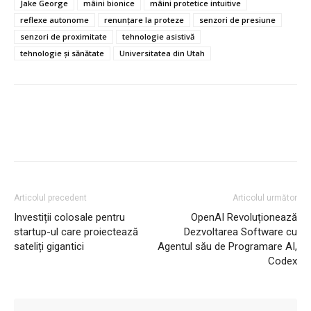
Jake George
mâini bionice
mâini protetice intuitive
reflexe autonome
renunțare la proteze
senzori de presiune
senzori de proximitate
tehnologie asistivă
tehnologie și sănătate
Universitatea din Utah
Articolul precedent
Articolul următor
Investiții colosale pentru
OpenAI Revoluționează
startup-ul care proiectează
Dezvoltarea Software cu
sateliți gigantici
Agentul său de Programare AI,
Codex