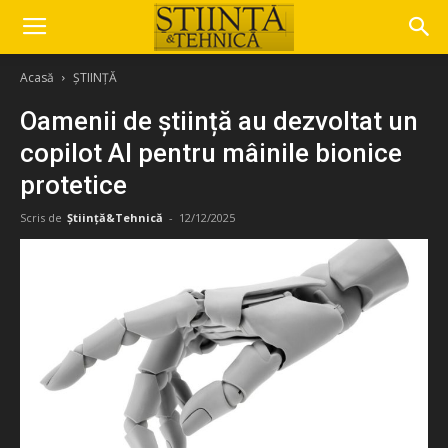
Acasă
ȘTIINȚĂ
Oamenii de știință au dezvoltat un
copilot AI pentru mâinile bionice
protetice
Scris de
Știință&Tehnică
-
12/12/2025