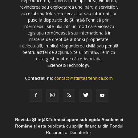
Reproducerea, copierea, multiplicarea, vinderea,
revinderea sau exploatarea unei părți a serviciilor,
accesul sau folosirea serviciilor sau informațiilor
puse la dispoziție de Știință&Tehnică prin
intermediul site-ului într-un mod care violează
legislația românească sau internațională în
materie de drept de autor și proprietate
intelectuală, implică răspunderea civilă sau penală
pentru astfel de acțiuni. Site-ul Știință&Tehnică
este gestionat de către Asociația
Science&Technology.
Contactați-ne:
contact@stiintasitehnica.com
Revista Știință&Tehnică apare sub egida Academiei
Române
și este publicată cu sprijin financiar din Fondul
Recurent al Donatorilor.