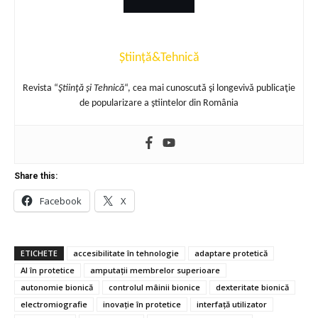
Știință&Tehnică
Revista “
Ştiinţă şi Tehnică
“, cea mai cunoscută şi longevivă publicaţie
de popularizare a ştiintelor din România
Share this:
Facebook
X
ETICHETE
accesibilitate în tehnologie
adaptare protetică
AI în protetice
amputații membrelor superioare
autonomie bionică
controlul mâinii bionice
dexteritate bionică
electromiografie
inovație în protetice
interfață utilizator