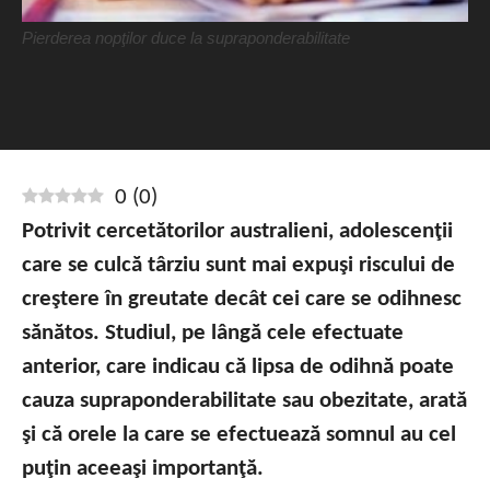
Pierderea nopţilor duce la supraponderabilitate
0
(
0
)
Potrivit cercetătorilor australieni, adolescenţii
care se culcă târziu sunt mai expuşi riscului de
creştere în greutate decât cei care se odihnesc
sănătos. Studiul, pe lângă cele efectuate
anterior, care indicau că lipsa de odihnă poate
cauza supraponderabilitate sau obezitate, arată
şi că orele la care se efectuează somnul au cel
puţin aceeaşi importanţă.