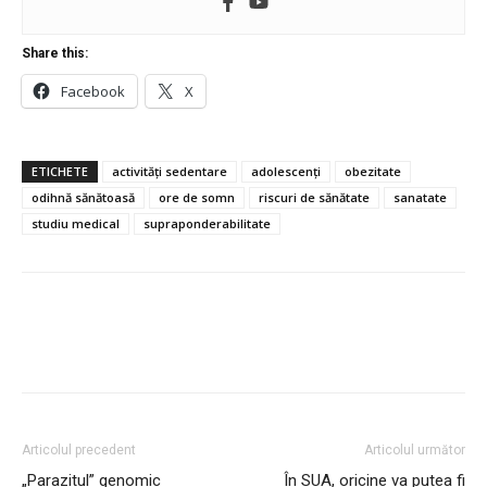
Share this:
Facebook
X
ETICHETE
activități sedentare
adolescenți
obezitate
odihnă sănătoasă
ore de somn
riscuri de sănătate
sanatate
studiu medical
supraponderabilitate
Articolul precedent
Articolul următor
„Parazitul” genomic
În SUA, oricine va putea fi