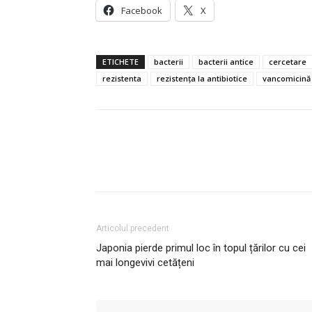
Facebook
X
ETICHETE
bacterii
bacterii antice
cercetare
rezistenta
rezistența la antibiotice
vancomicină
Articolul precedent
Japonia pierde primul loc în topul țărilor cu cei
mai longevivi cetățeni