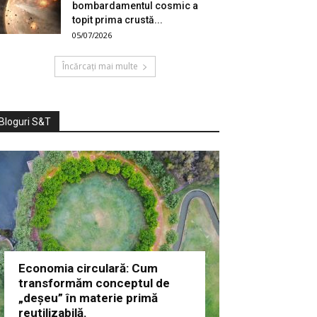
bombardamentul cosmic a
topit prima crustă...
05/07/2026
Încărcați mai multe
Bloguri S&T
Economia circulară: Cum
transformăm conceptul de
„deșeu” în materie primă
reutilizabilă.