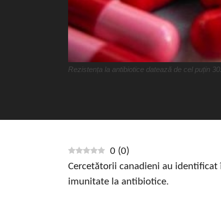
Rezistența la antibiotice datează de cel puțin 30
0
(
0
)
Cercetătorii canadieni au identificat 
imunitate la antibiotice.