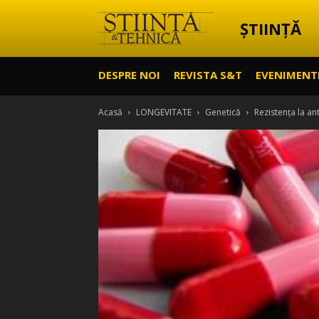
ȘTIINȚĂ
Știință
DESPRE NOI
REVISTA S&T
EVENIMENT
&
Acasă
LONGEVITATE
Genetică
Rezistența la an
Tehnică