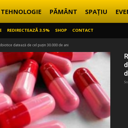
TEHNOLOGIE
PĂMÂNT
SPAȚIU
EVE
E
REDIRECTEAZĂ 3.5%
SHOP
CONTACT
tibiotice datează de cel puțin 30.000 de ani
R
d
d
Sc