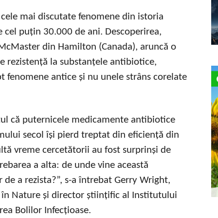
e cele mai discutate fenomene din istoria
cel puțin 30.000 de ani. Descoperirea,
ii McMaster din Hamilton (Canada), aruncă o
rezistență la substanțele antibiotice,
t fenomene antice și nu unele strâns corelate
tul că puternicele medicamente antibiotice
mului secol își pierd treptat din eficiență din
tă vreme cercetătorii au fost surprinși de
ntrebarea a alta: de unde vine această
 de a rezista?”, s-a întrebat Gerry Wright,
n Nature și director științific al Institutului
a Bolilor Infecțioase.