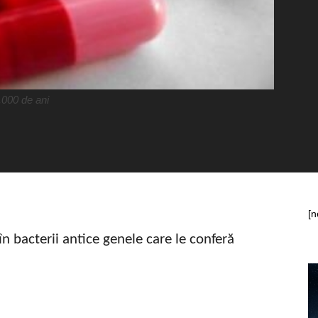
.000 de ani
[n
în bacterii antice genele care le conferă