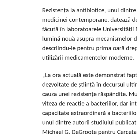
Rezistența la antibiotice, unul dintr
medicinei contemporane, datează de 
făcută în laboratoarele Universităț
lumină nouă asupra mecanismelor de 
descriindu-le pentru prima oară drep
utilizării medicamentelor moderne.
„La ora actuală este demonstrat fap
dezvoltate de știință în decursul ulti
cauza unei rezistențe răspândite. Mul
viteza de reacție a bacteriilor, dar î
capacitate extraordinară a bacteriilor
unul dintre autorii studiului publicat î
Michael G. DeGroote pentru Cercetare