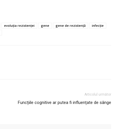
evoluția rezistenței
gene
gene de rezistență
infecție
Articolul următor
Funcțiile cognitive ar putea fi influențate de sânge