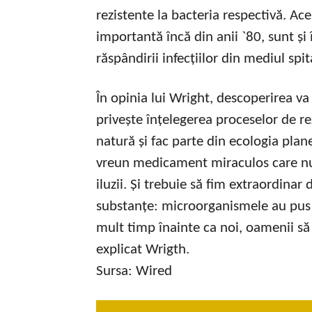
rezistente la bacteria respectivă. Ac
importantă încă din anii `80, sunt și
răspândirii infecțiilor din mediul spit
În opinia lui Wright, descoperirea v
privește înțelegerea proceselor de rez
natură și fac parte din ecologia pla
vreun medicament miraculos care nu 
iluzii. Și trebuie să fim extraordina
substanțe: microorganismele au pus la
mult timp înainte ca noi, oamenii să
explicat Wrigth.
Sursa: Wired