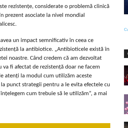
este rezistențe, considerate o problemă clinică
 în prezent asociate la nivel mondial
alicesc.
Cu
a avea un impact semnificativ în ceea ce
istență la antibiotice. „Antibioticele există în
netei noastre. Când credem că am dezvoltat
va fi afectat de rezistență doar ne facem
r de atenți la modul cum utilizăm aceste
 punct strategii pentru a le evita efectele cu
 înțelegem cum trebuie să le utilizăm”, a mai