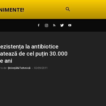
NIMENTE!
ezistența la antibiotice
atează de cel puțin 30.000
e ani
ris de
Știință&Tehnică
-
02/09/2011