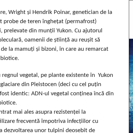
re, Wright și Hendrik Poinar, genetician de la
 probe de teren înghețat (permafrost)
, prelevate din munții Yukon. Cu ajutorul
leculară, oamenii de știință au reușit să
de la mamuți și bizoni, în care au remarcat
biotice.
u regnul vegetal, pe plante existente în Yukon
glaciare din Pleistocen (deci cu cel puțin
fost identic: ADN-ul vegetal conținea încă din
iotice.
entrat mai ales asupra rezistenței la
lizare frecventă împotriva infecțiilor cu
a dezvoltarea unor tulpini deosebit de