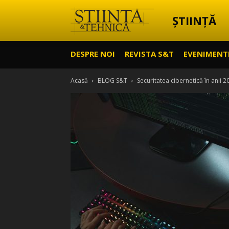
ȘTIINȚĂ
Știință
DESPRE NOI
REVISTA S&T
EVENIMENT
&
Acasă
BLOG S&T
Securitatea cibernetică în anii 20
Tehnică