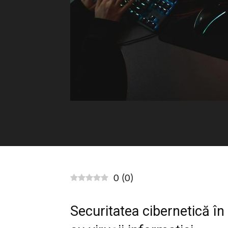
0
(
0
)
Securitatea cibernetică în 