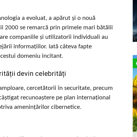
hnologia a evoluat, a apărut și o nouă
nii 2000 se remarcă prin primele mari bătălii
are companiile și utilizatorii individuali au
ării informațiilor. Iată câteva fapte
acestui domeniu incitant.
tății devin celebrități
 amploare, cercetătorii în securitate, precum
 câștigat recunoaștere pe plan internațional
otriva amenințărilor cibernetice.