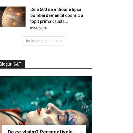
Cele 500 de milioane lipsă:
bombardamentul cosmic a
topit prima crustă...
05/07/2026
Încărcați mai multe
Bloguri S&T
De ce visăm? Perspectivele