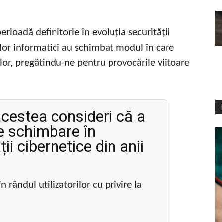
erioadă definitorie în evoluția securității
șilor informatici au schimbat modul în care
lor, pregătindu-ne pentru provocările viitoare
acestea consideri că a
e schimbare în
ii cibernetice din anii
n rândul utilizatorilor cu privire la