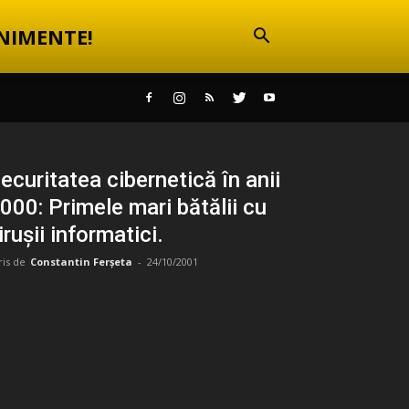
NIMENTE!
ecuritatea cibernetică în anii
000: Primele mari bătălii cu
irușii informatici.
ris de
Constantin Ferșeta
-
24/10/2001