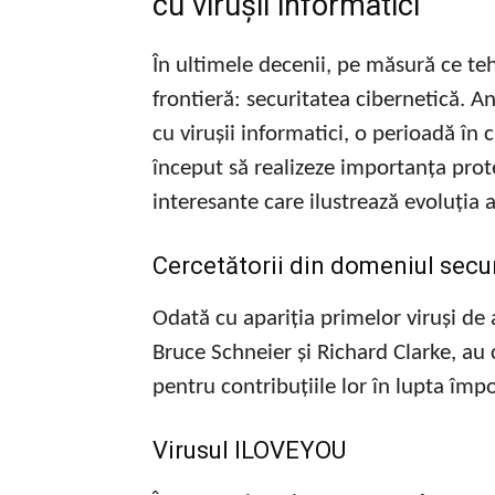
cu virușii informatici
În ultimele decenii, pe măsură ce te
frontieră: securitatea cibernetică. A
cu virușii informatici, o perioadă în c
început să realizeze importanța protej
interesante care ilustrează evoluția 
Cercetătorii din domeniul securi
Odată cu apariția primelor viruși de
Bruce Schneier și Richard Clarke, au
pentru contribuțiile lor în lupta împ
Virusul ILOVEYOU