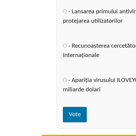
- Lansarea primului antivi
protejarea utilizatorilor
- Recunoașterea cercetători
internaționale
- Apariția virusului ILOVE
miliarde dolari
Vote