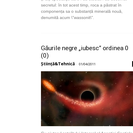
secretul: în tot acest timp, roca a păstrat în
componența sa o substanță minerală nouă,
denumită acum \"wassonit\".
Găurile negre „iubesc” ordinea 0
(0)
Știință&Tehnică
-
01/04/2011