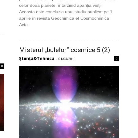
celor două planete, întârziind apariţia vieţii.
Aceasta este concluzia unui studiu publicat pe 1
aprilie în revista Geochimica et Cosmochimica
Acta.
Misterul „bulelor” cosmice 5 (2)
Știință&Tehnică
0
-
01/04/2011
0