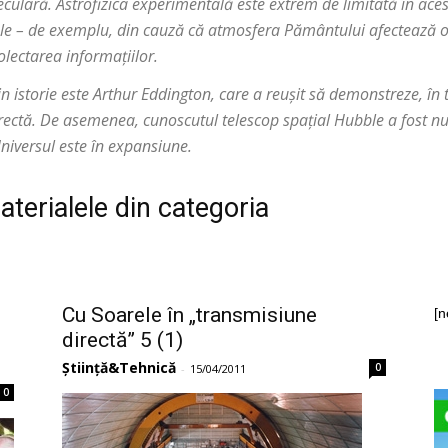
culară. Astrofizica experimentală este extrem de limitată în ace
iale – de exemplu, din cauză că atmosfera Pământului afectează ob
olectarea informațiilor.
in istorie este Arthur Eddington, care a reușit să demonstreze, în 
e corectă. De asemenea, cunoscutul telescop spațial Hubble a fost n
niversul este în expansiune.
aterialele din categoria
i
Cu Soarele în „transmisiune
[n
directă” 5 (1)
Știință&Tehnică
0
-
15/04/2011
0