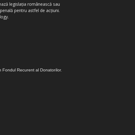
olează legislația românească sau
penală pentru astfel de acțiuni.
logy.
in Fondul Recurent al Donatorilor.