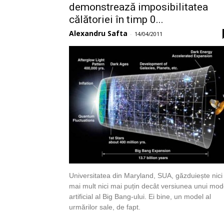
demonstrează imposibilitatea
călătoriei în timp 0...
Alexandru Safta
-
14/04/2011
Universitatea din Maryland, SUA, găzduiește nici
mai mult nici mai puțin decât versiunea unui mod
artificial al Big Bang-ului. Ei bine, un model al
urmărilor sale, de fapt.