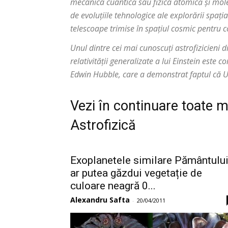
mecanica cuantică sau fizica atomică și mole
de evoluțiile tehnologice ale explorării spaț
telescoape trimise în spațiul cosmic pentru c
Unul dintre cei mai cunoscuți astrofizicieni d
relativității generalizate a lui Einstein est
Edwin Hubble, care a demonstrat faptul că U
Vezi în continuare toate m
Astrofizică
Exoplanetele similare Pământulu
ar putea găzdui vegetație de
culoare neagră 0...
Alexandru Safta
-
20/04/2011