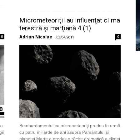
Micrometeoriţii au influenţat clima
terestră şi marţiană 4 (1)
Adrian Nicolae
0
0
-
03/04/2011
ca.
Bombardamentul cu micrometeoriţi produs în urmă
ii
cu patru miliarde de ani asupra Pământului şi
planetei Marte a produs o răcire dramatică a climei