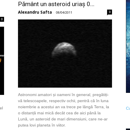
Pământ un asteroid uriaș 0...
Alexandru Safta
0
-
08/04/2011
0
Astronomi amatori și oameni în general, pregătiți-
vă telescoapele, respectiv ochii, pentră că în luna
noiembrie a acestui an va trece pe lângă Terra, la
el
Cu
o distanță mai mică decât cea de aici până la
Lună, un asteroid de mari dimensiuni, care ne-ar
putea lovi planeta în viitor.