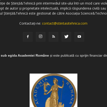
ziție de Știință&Tehnică prin intermediul site-ului într-un mod care vi
ept de autor și proprietate intelectuală, implică răspunderea civilă sau 
-ul Știință&Tehnică este gestionat de către Asociația Science&Techno
Contactați-ne:
contact@stiintasitehnica.com
e sub egida Academiei Române
și este publicată cu sprijin financiar d