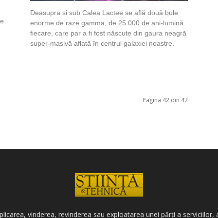
Deasupra și sub Calea Lactee se află două bule
ce
enorme de raze gamma, de 25.000 de ani-lumină
fiecare, care par a fi fost născute din gaura neagră
super-masivă aflată în centrul galaxiei noastre.
Pagina 42 din 42
icarea, vinderea, revinderea sau exploatarea unei părți a serviciilor, a