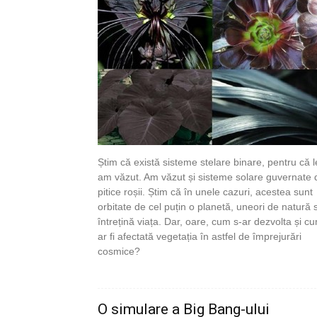
Știm că există sisteme stelare binare, pentru că l
am văzut. Am văzut și sisteme solare guvernate 
pitice roșii. Știm că în unele cazuri, acestea sunt
orbitate de cel puțin o planetă, uneori de natură 
întrețină viața. Dar, oare, cum s-ar dezvolta și c
ar fi afectată vegetația în astfel de împrejurări
cosmice?
O simulare a Big Bang-ului