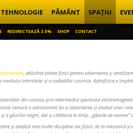
TEHNOLOGIE
PĂMÂNT
SPAȚIU
EVE
E
REDIRECTEAZĂ 3.5%
SHOP
CONTACT
astronomiei
, utilizând știința fizicii pentru observarea și analizar
 a mediului interstelar și a radiațiilor cosmice. Astrofizica e împăr
 obiectelor din cosmos prin intermediul spectrului electromagneti
astă ramură a astronomiei țin și observarea și studiul unor conc
și a găurilor negre, dar și călătoria în timp, „găurile de vierme” s
cetare și analiză mai multe discipline ale fizicii, de la mecanică 