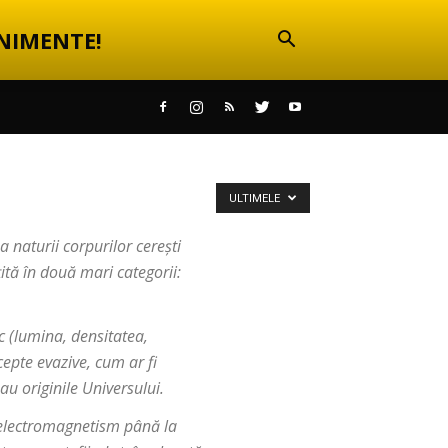
NIMENTE!
ULTIMELE
ea naturii corpurilor cerești
țită în două mari categorii:
c (lumina, densitatea,
epte evazive, cum ar fi
au originile Universului.
și electromagnetism până la