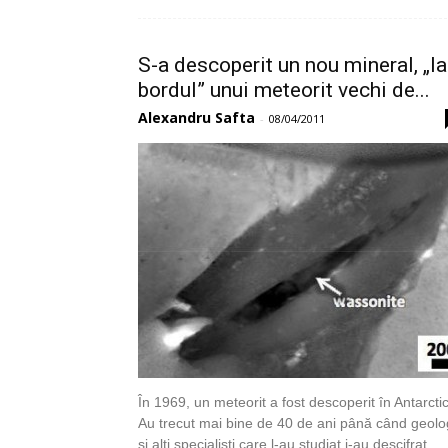
S-a descoperit un nou mineral, „la
bordul” unui meteorit vechi de...
Alexandru Safta
-
08/04/2011
În 1969, un meteorit a fost descoperit în Antarcti
Au trecut mai bine de 40 de ani până când geolog
și alți specialiști care l-au studiat i-au descifrat