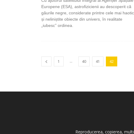
Cu ajutorul satelitului Integral al Agenției Spațiale
Europene (ESA), astrofizicienii au descoperit că
găurile negre, considerate printre cele mai haoti
și neliniștite obiecte din univers, în realitate
„iubesc” ordinea.
...
1
40
41
42
Reproducerea, copierea, multipl