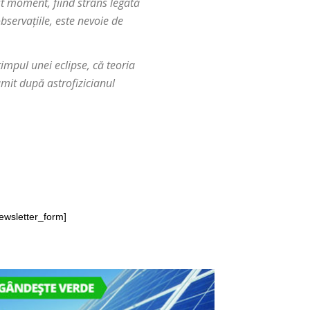
st moment, fiind strâns legată
servațiile, este nevoie de
timpul unei eclipse, că teoria
umit după astrofizicianul
ewsletter_form]