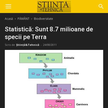
Acasă
PĂMÂNT
Biodiversitate
Statistică: Sunt 8.7 milioane de
specii pe Terra
Scris de
Știință&Tehnică
-
24/08/2011