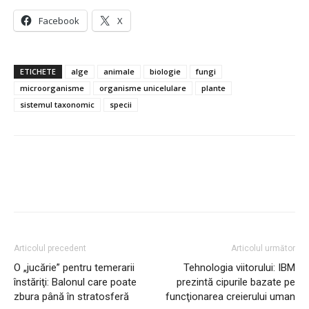
Facebook
X
ETICHETE
alge
animale
biologie
fungi
microorganisme
organisme unicelulare
plante
sistemul taxonomic
specii
Articolul precedent
Articolul următor
O „jucărie” pentru temerarii
Tehnologia viitorului: IBM
înstăriţi: Balonul care poate
prezintă cipurile bazate pe
zbura până în stratosferă
funcţionarea creierului uman