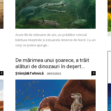
Acum 80 de milioane de ani, un prădător colosal
bântuia mlaștinile și estuarele Americii de Nord. Cu un
corp ce putea ajunge...
De mărimea unui șoarece, a trăit
alături de dinozauri în deșert...
Știință&Tehnică
0
0
-
08/05/2025