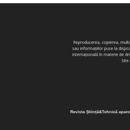
Reproducerea, copierea, multipl
sau informațiilor puse la dispo
internațională în materie de dr
Site
Revista Știință&Tehnică apar