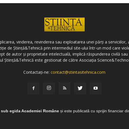
icarea, vinderea, revinderea sau exploatarea unei părți a serviciilor, a
ziție de Știință&Tehnică prin intermediul site-ului într-un mod care vi
ept de autor și proprietate intelectuală, implică răspunderea civilă sau 
-ul Știință&Tehnică este gestionat de către Asociația Science&Techno
Contactați-ne:
contact@stiintasitehnica.com
e sub egida Academiei Române
și este publicată cu sprijin financiar d