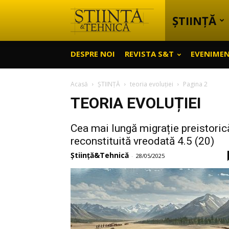
ȘTIINȚĂ
Știință
DESPRE NOI
REVISTA S&T
EVENIME
&
Acasă
ȘTIINȚĂ
teoria evoluției
Pagina 2
TEORIA EVOLUȚIEI
Tehnică
Cea mai lungă migrație preistoric
reconstituită vreodată 4.5 (20)
Știință&Tehnică
-
28/05/2025