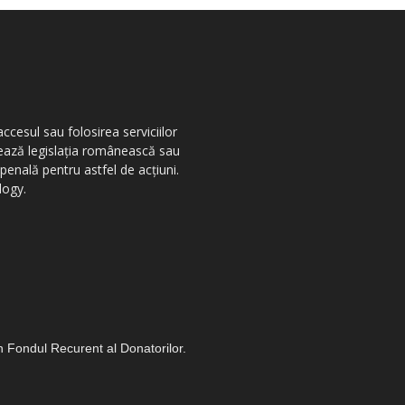
ccesul sau folosirea serviciilor
olează legislația românească sau
penală pentru astfel de acțiuni.
logy.
in Fondul Recurent al Donatorilor.