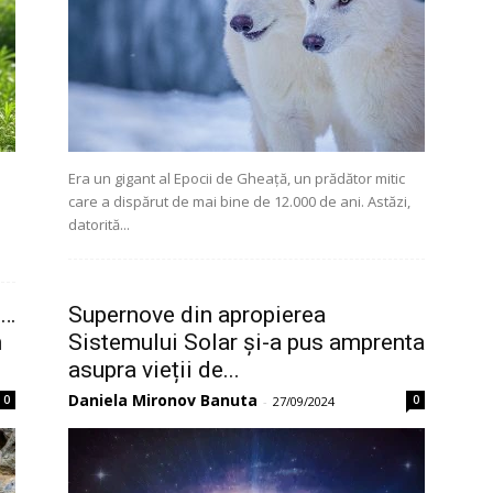
Era un gigant al Epocii de Gheață, un prădător mitic
care a dispărut de mai bine de 12.000 de ani. Astăzi,
datorită...
l…
Supernove din apropierea
n
Sistemului Solar și-a pus amprenta
asupra vieții de...
Daniela Mironov Banuta
0
0
-
27/09/2024