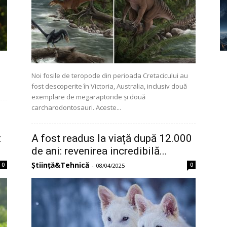
Noi fosile de teropode din perioada Cretacicului au
fost descoperite în Victoria, Australia, inclusiv două
exemplare de megaraptoride și două
carcharodontosauri. Aceste...
t
A fost readus la viață după 12.000
de ani: revenirea incredibilă...
Știință&Tehnică
0
0
-
08/04/2025