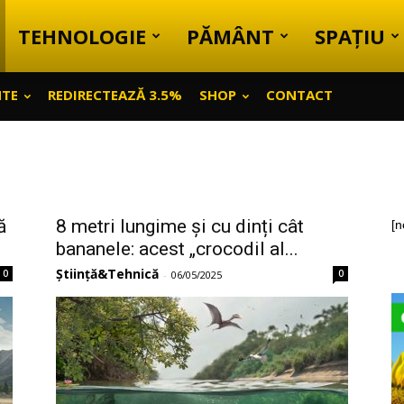
TEHNOLOGIE
PĂMÂNT
SPAȚIU
NTE
REDIRECTEAZĂ 3.5%
SHOP
CONTACT
ă
8 metri lungime și cu dinți cât
[n
bananele: acest „crocodil al...
Știință&Tehnică
0
0
-
06/05/2025