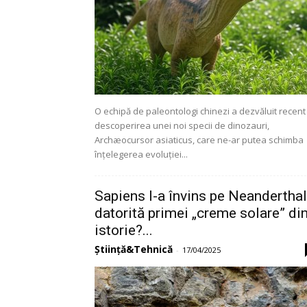
O echipă de paleontologi chinezi a dezvăluit recent
descoperirea unei noi specii de dinozauri,
Archæocursor asiaticus, care ne-ar putea schimba
înțelegerea evoluției...
Sapiens l-a învins pe Neandertha
datorită primei „creme solare” di
istorie?...
Știință&Tehnică
-
17/04/2025