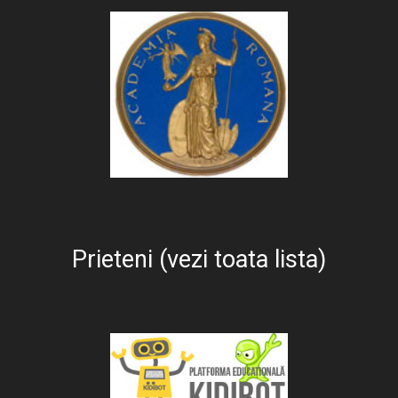
Prieteni (vezi toata lista)