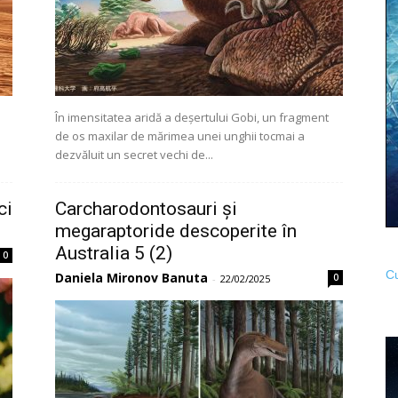
În imensitatea aridă a deșertului Gobi, un fragment
de os maxilar de mărimea unei unghii tocmai a
dezvăluit un secret vechi de...
ci
Carcharodontosauri și
megaraptoride descoperite în
Australia 5 (2)
0
Cu
Daniela Mironov Banuta
0
-
22/02/2025