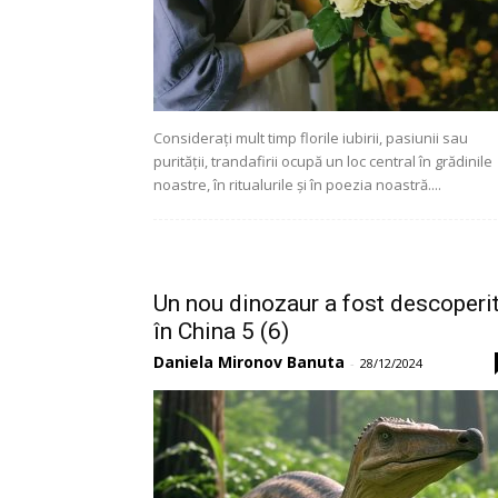
Considerați mult timp florile iubirii, pasiunii sau
purității, trandafirii ocupă un loc central în grădinile
noastre, în ritualurile și în poezia noastră....
Un nou dinozaur a fost descoperi
în China 5 (6)
Daniela Mironov Banuta
-
28/12/2024