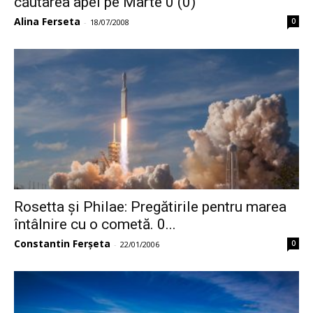
căutarea apei pe Marte 0 (0)
Alina Ferseta
0
-
18/07/2008
Rosetta și Philae: Pregătirile pentru marea
întâlnire cu o cometă. 0...
Constantin Ferșeta
0
-
22/01/2006