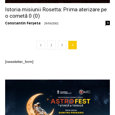
Istoria misiunii Rosetta: Prima aterizare pe
o cometă 0 (0)
Constantin Ferșeta
0
-
29/06/2002
2
3
4
[newsletter_form]