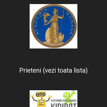
Prieteni (vezi toata lista)