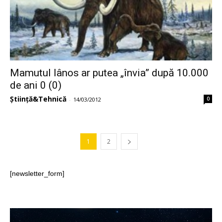
Mamutul lânos ar putea „învia” după 10.000
de ani 0 (0)
Știință&Tehnică
0
-
14/03/2012
1
2
[newsletter_form]