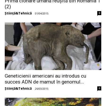
Prima clonare umană reușită din România 1
(2)
Știință&Tehnică
0
-
01/04/2015
Geneticienii americani au introdus cu
succes ADN de mamut în genomul...
Știință&Tehnică
0
-
26/03/2015