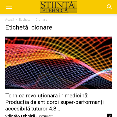
Acasă
Etichete
Clonare
Etichetă: clonare
Tehnica revoluționară în medicină:
Producția de anticorpi super-performanți
accesibilă tuturor 4.8...
Știință&Tehnică
0
-
25/10/2025