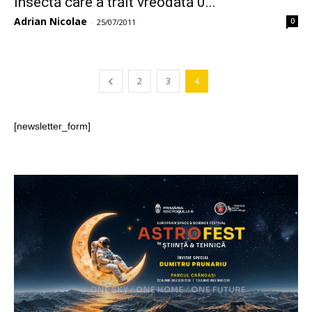
insectă care a trăit vreodată 0...
Adrian Nicolae
0
-
25/07/2011
2
3
4
[newsletter_form]