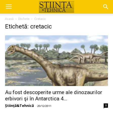
Acasă
Etichete
Cretacic
Etichetă: cretacic
Au fost descoperite urme ale dinozaurilor
erbivori şi în Antarctica 4...
Știință&Tehnică
0
-
20/12/2011