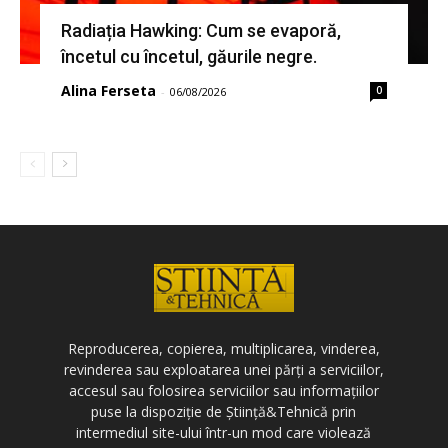
Radiația Hawking: Cum se evaporă,
încetul cu încetul, găurile negre.
Alina Ferseta
0
-
06/08/2026
Reproducerea, copierea, multiplicarea, vinderea,
revinderea sau exploatarea unei părți a serviciilor,
accesul sau folosirea serviciilor sau informațiilor
puse la dispoziție de Știință&Tehnică prin
intermediul site-ului într-un mod care violează