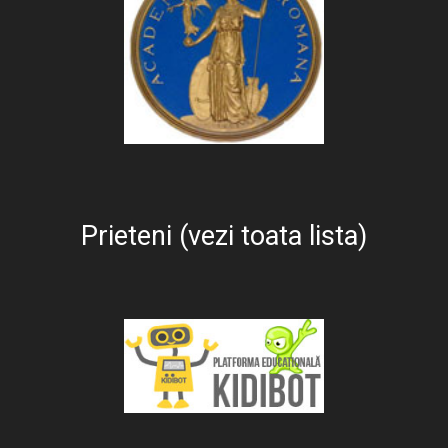
Prieteni (vezi toata lista)