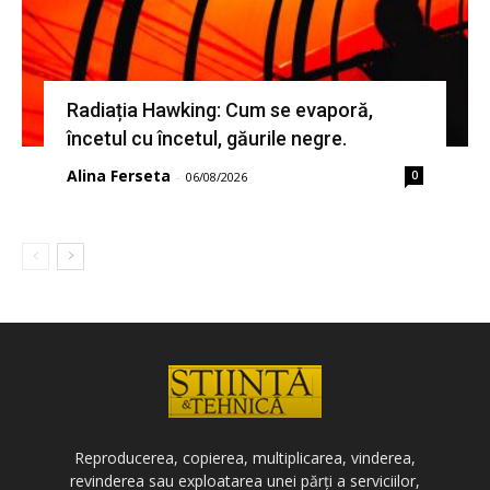
Radiația Hawking: Cum se evaporă,
încetul cu încetul, găurile negre.
Alina Ferseta
0
-
06/08/2026
Reproducerea, copierea, multiplicarea, vinderea,
revinderea sau exploatarea unei părți a serviciilor,