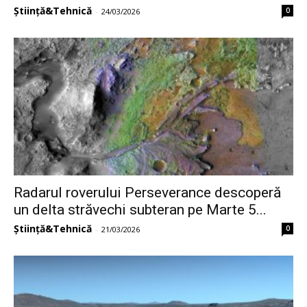
Știință&Tehnică
0
-
24/03/2026
Radarul roverului Perseverance descoperă
un delta străvechi subteran pe Marte 5...
Știință&Tehnică
0
-
21/03/2026