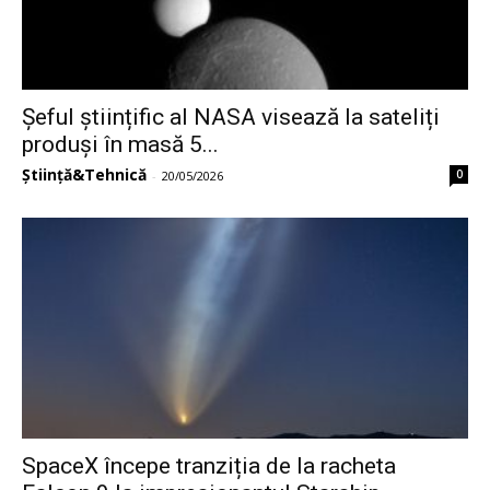
Șeful științific al NASA visează la sateliți
produși în masă 5...
Știință&Tehnică
0
-
20/05/2026
SpaceX începe tranziția de la racheta