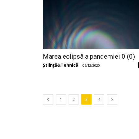
Marea eclipsă a pandemiei 0 (0)
Știință&Tehnică
-
05/12/2020
1
2
3
4