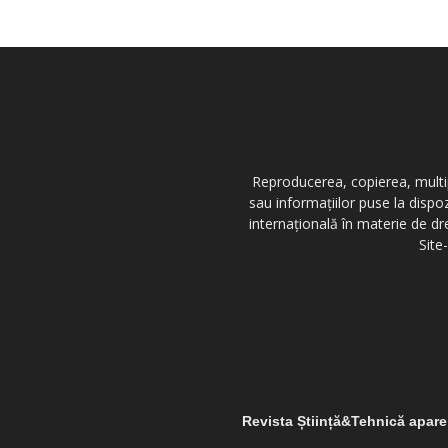
Reproducerea, copierea, multipl
sau informațiilor puse la dispo
internațională în materie de dr
Site
Revista Știință&Tehnică apar