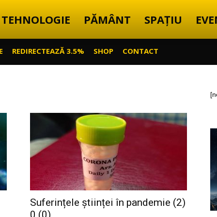
TEHNOLOGIE
PĂMÂNT
SPAȚIU
EVE
E
REDIRECTEAZĂ 3.5%
SHOP
CONTACT
[n
Suferințele științei în pandemie (2)
0 (0)