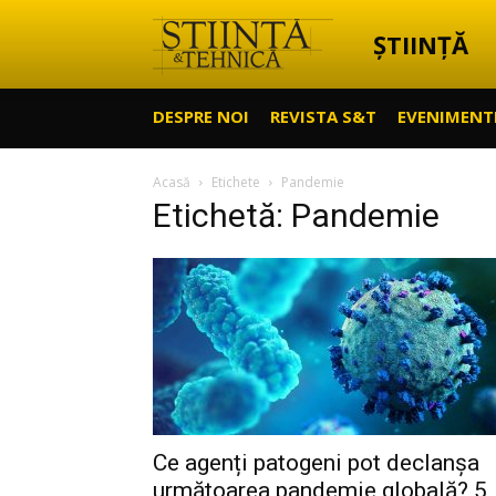
ȘTIINȚĂ
Știință
DESPRE NOI
REVISTA S&T
EVENIMENT
&
Acasă
Etichete
Pandemie
Etichetă: Pandemie
Tehnică
Ce agenți patogeni pot declanșa
următoarea pandemie globală? 5