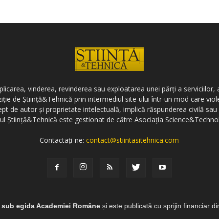
icarea, vinderea, revinderea sau exploatarea unei părți a serviciilor, a
ziție de Știință&Tehnică prin intermediul site-ului într-un mod care vi
ept de autor și proprietate intelectuală, implică răspunderea civilă sau 
-ul Știință&Tehnică este gestionat de către Asociația Science&Techno
Contactați-ne:
contact@stiintasitehnica.com
e sub egida Academiei Române
și este publicată cu sprijin financiar d