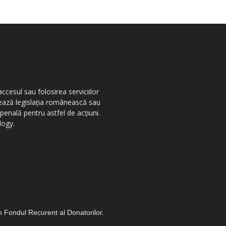
ccesul sau folosirea serviciilor
olează legislația românească sau
penală pentru astfel de acțiuni.
logy.
in Fondul Recurent al Donatorilor.