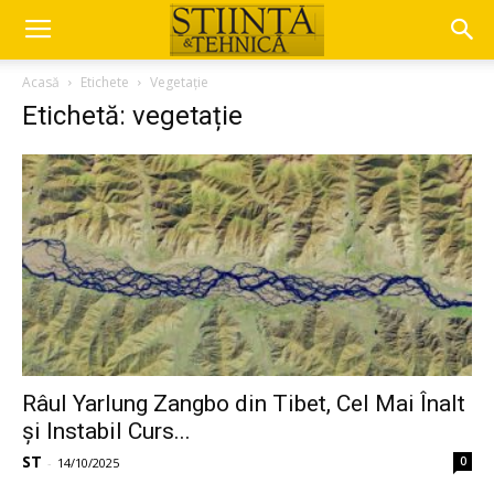
Acasă
Etichete
Vegetație
Etichetă: vegetație
Râul Yarlung Zangbo din Tibet, Cel Mai Înalt
și Instabil Curs...
ST
0
-
14/10/2025