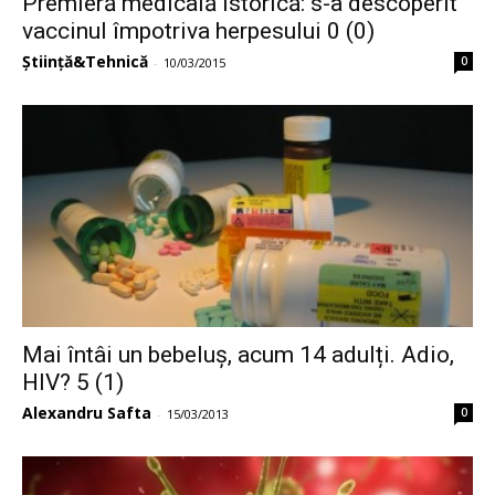
Premieră medicală istorică: s-a descoperit
vaccinul împotriva herpesului 0 (0)
Știință&Tehnică
0
-
10/03/2015
Mai întâi un bebeluș, acum 14 adulți. Adio,
HIV? 5 (1)
Alexandru Safta
0
-
15/03/2013