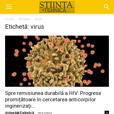
Acasă
Etichete
Virus
Etichetă: virus
Spre remisiunea durabilă a HIV: Progrese
promițătoare în cercetarea anticorpilor
inginerizați...
Știință&Tehnică
0
-
29/11/2025