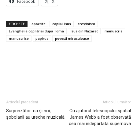
Facebook
X
ETICHETE
apocrife
copilul Isus
creștinism
Evanghelia copilăriei după Toma
Isus din Nazaret
manuscris
manuscrise
papirus
povești miraculoase
Articolul precedent
Articolul următor
Surprinzător: ca și noi,
Cu ajutorul telescopului spațial
șobolanii au ureche muzicală
James Webb a fost observată
cea mai îndepărtată supernovă