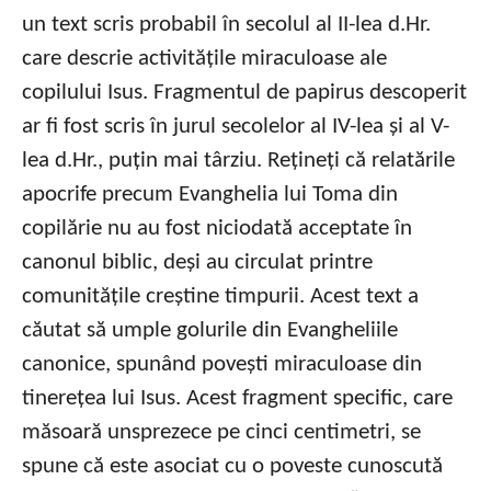
un text scris probabil în secolul al II-lea d.Hr.
care descrie activitățile miraculoase ale
copilului Isus. Fragmentul de papirus descoperit
ar fi fost scris în jurul secolelor al IV-lea și al V-
lea d.Hr., puțin mai târziu. Rețineți că relatările
apocrife precum Evanghelia lui Toma din
copilărie nu au fost niciodată acceptate în
canonul biblic, deși au circulat printre
comunitățile creștine timpurii. Acest text a
căutat să umple golurile din Evangheliile
canonice, spunând povești miraculoase din
tinerețea lui Isus. Acest fragment specific, care
măsoară unsprezece pe cinci centimetri, se
spune că este asociat cu o poveste cunoscută