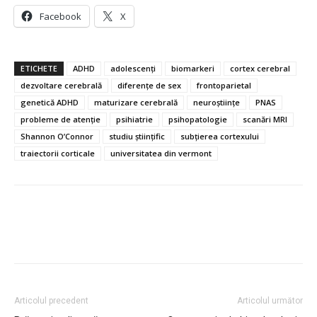
Facebook
X
ETICHETE
ADHD
adolescenți
biomarkeri
cortex cerebral
dezvoltare cerebrală
diferențe de sex
frontoparietal
genetică ADHD
maturizare cerebrală
neuroștiințe
PNAS
probleme de atenție
psihiatrie
psihopatologie
scanări MRI
Shannon O’Connor
studiu științific
subțierea cortexului
traiectorii corticale
universitatea din vermont
Articolul precedent
Articolul următor