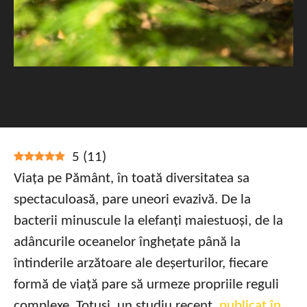
5
(
11
)
Viața pe Pământ, în toată diversitatea sa
spectaculoasă, pare uneori evazivă. De la
bacterii minuscule la elefanți maiestuoși, de la
adâncurile oceanelor înghețate până la
întinderile arzătoare ale deșerturilor, fiecare
formă de viață pare să urmeze propriile reguli
complexe. Totuși, un studiu recent,
publicat în