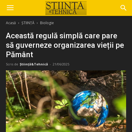
Acasă
ȘTIINȚĂ
Biologie
Această regulă simplă care pare
să guverneze organizarea vieții pe
Pământ
Scris de
Știință&Tehnică
-
21/06/2025