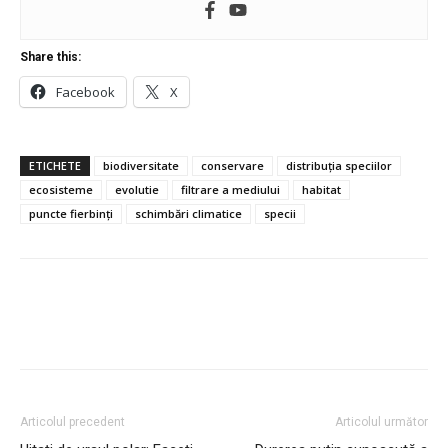
Share this:
Facebook
X
ETICHETE
biodiversitate
conservare
distribuția speciilor
ecosisteme
evolutie
filtrare a mediului
habitat
puncte fierbinți
schimbări climatice
specii
Articolul precedent
Articolul următor