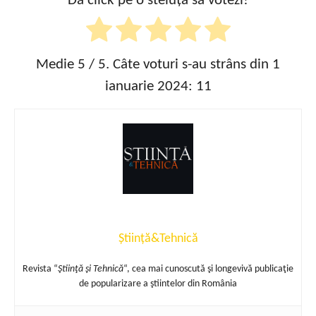
Dă click pe o steluță să votezi!
Medie
5
/ 5. Câte voturi s-au strâns din 1
ianuarie 2024:
11
Știință&Tehnică
Revista “
Ştiinţă şi Tehnică
“, cea mai cunoscută şi longevivă publicaţie
de popularizare a ştiintelor din România