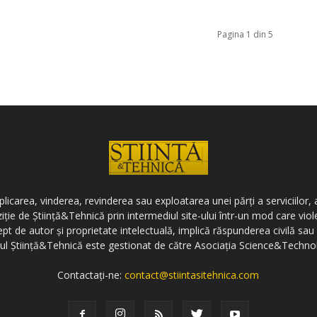
Pagina 1 din 5
icarea, vinderea, revinderea sau exploatarea unei părți a serviciilor, a
ziție de Știință&Tehnică prin intermediul site-ului într-un mod care vi
ept de autor și proprietate intelectuală, implică răspunderea civilă sau 
-ul Știință&Tehnică este gestionat de către Asociația Science&Techno
Contactați-ne:
contact@stiintasitehnica.com