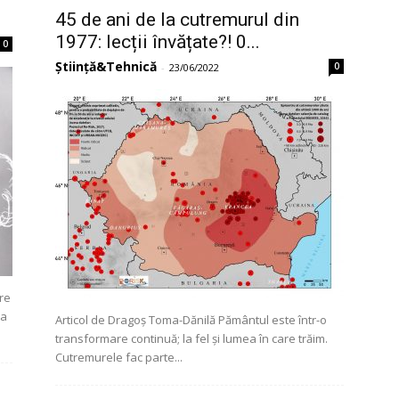
45 de ani de la cutremurul din
1977: lecții învățate?! 0...
0
Știință&Tehnică
0
-
23/06/2022
re
ea
Articol de Dragoș Toma-Dănilă Pământul este într-o
transformare continuă; la fel și lumea în care trăim.
Cutremurele fac parte...