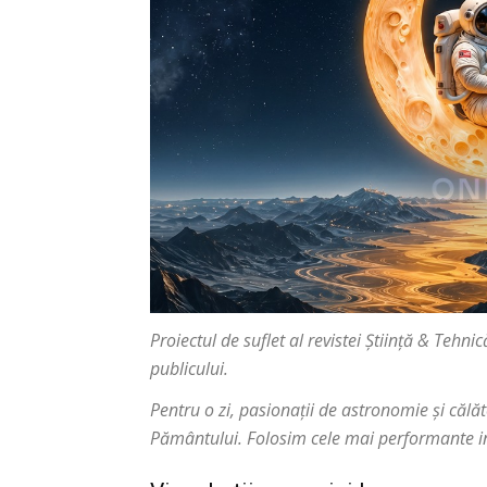
Proiectul de suflet al revistei Știință & Tehn
publicului.
Pentru o zi, pasionații de astronomie și călăt
Pământului. Folosim cele mai performante ins