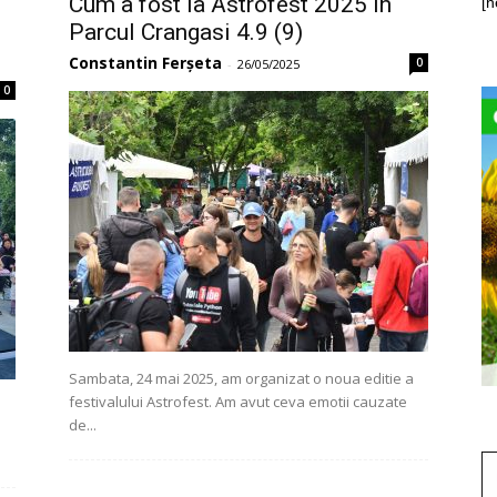
Cum a fost la Astrofest 2025 in
[n
Parcul Crangasi 4.9 (9)
Constantin Ferșeta
0
-
26/05/2025
0
Sambata, 24 mai 2025, am organizat o noua editie a
festivalului Astrofest. Am avut ceva emotii cauzate
de...