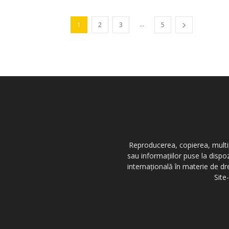
...
1
2
3
5
Reproducerea, copierea, multipl
sau informațiilor puse la dispo
internațională în materie de dr
Site