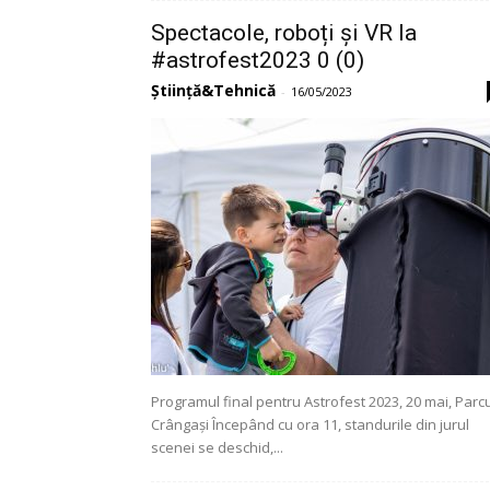
Spectacole, roboți și VR la
#astrofest2023 0 (0)
Știință&Tehnică
-
16/05/2023
Programul final pentru Astrofest 2023, 20 mai, Parc
Crângași Începând cu ora 11, standurile din jurul
scenei se deschid,...