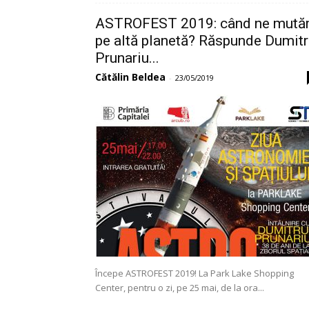
ASTROFEST 2019: când ne mut
pe altă planetă? Răspunde Dumit
Prunariu...
Cătălin Beldea
-
23/05/2019
Începe ASTROFEST 2019! La Park Lake Shopping
Center, pentru o zi, pe 25 mai, de la ora...