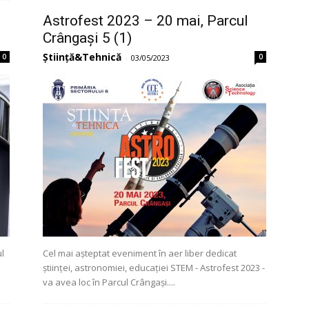
Astrofest 2023 – 20 mai, Parcul
Crângași 5 (1)
Știință&Tehnică
0
0
-
03/05/2023
ul
Cel mai așteptat eveniment în aer liber dedicat
științei, astronomiei, educației STEM - Astrofest 2023 -
va avea loc în Parcul Crângași....