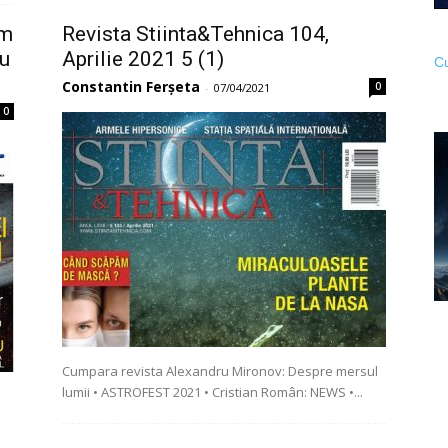
ăm
Revista Stiinta&Tehnica 104,
ru
Aprilie 2021 5 (1)
Cu
Constantin Ferșeta
0
-
07/04/2021
0
Cumpara revista Alexandru Mironov: Despre mersul
lumii • ASTROFEST 2021 • Cristian Român: NEWS •...