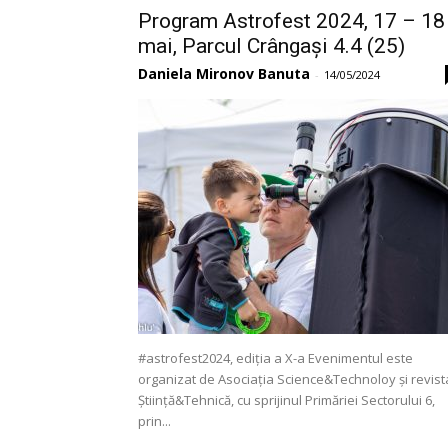
Program Astrofest 2024, 17 – 18
mai, Parcul Crângași 4.4 (25)
Daniela Mironov Banuta
-
14/05/2024
#astrofest2024, ediția a X-a Evenimentul este
organizat de Asociația Science&Technoloy și revist
Știință&Tehnică, cu sprijinul Primăriei Sectorului 6,
prin...