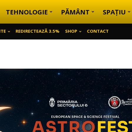
TEHNOLOGIE
PĂMÂNT
SPAȚIU
NTE
REDIRECTEAZĂ 3.5%
SHOP
CONTACT