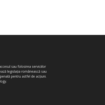
ccesul sau folosirea serviciilor
olează legislația românească sau
penală pentru astfel de acțiuni.
logy.