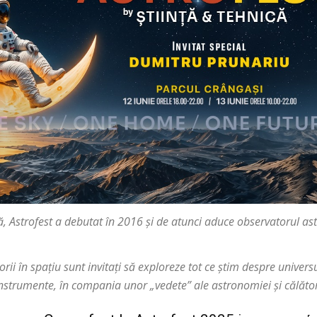
ică, Astrofest a debutat în 2016 și de atunci aduce observatorul as
orii în spațiu sunt invitați să exploreze tot ce știm despre univer
trumente, în compania unor „vedete” ale astronomiei și călători