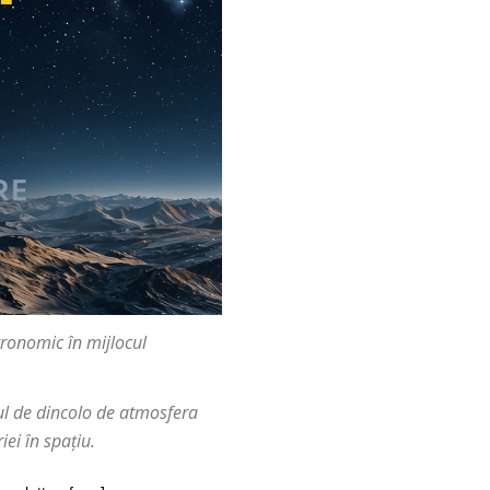
tronomic în mijlocul
sul de dincolo de atmosfera
ei în spațiu.