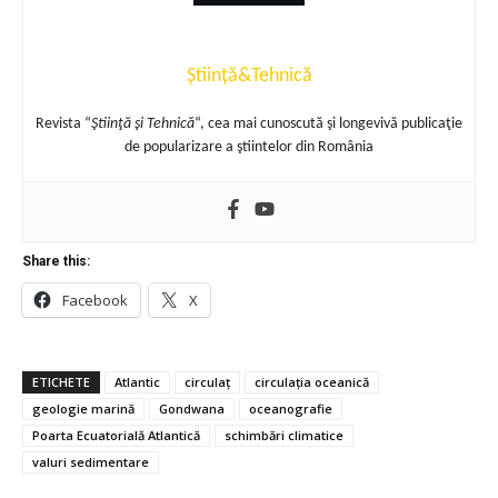
Știință&Tehnică
Revista “
Ştiinţă şi Tehnică
“, cea mai cunoscută şi longevivă publicaţie
de popularizare a ştiintelor din România
Share this:
Facebook
X
ETICHETE
Atlantic
circulaț
circulația oceanică
geologie marină
Gondwana
oceanografie
Poarta Ecuatorială Atlantică
schimbări climatice
valuri sedimentare