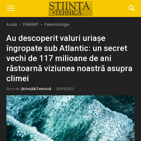
Acasă
PĂMÂNT
Paleontologie
Au descoperit valuri uriașe
îngropate sub Atlantic: un secret
vechi de 117 milioane de ani
răstoarnă viziunea noastră asupra
climei
Scris de
Știință&Tehnică
-
20/05/2025