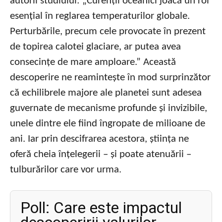
autorii studiului: „Curenții oceanici joacă un rol
esențial în reglarea temperaturilor globale.
Perturbările, precum cele provocate în prezent
de topirea calotei glaciare, ar putea avea
consecințe de mare amploare.” Această
descoperire ne reamintește în mod surprinzător
că echilibrele majore ale planetei sunt adesea
guvernate de mecanisme profunde și invizibile,
unele dintre ele fiind îngropate de milioane de
ani. Iar prin descifrarea acestora, știința ne
oferă cheia înțelegerii – și poate atenuării –
tulburărilor care vor urma.
Poll: Care este impactul