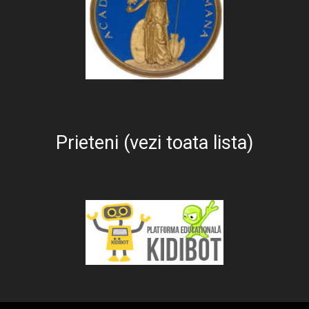
Prieteni (vezi toata lista)