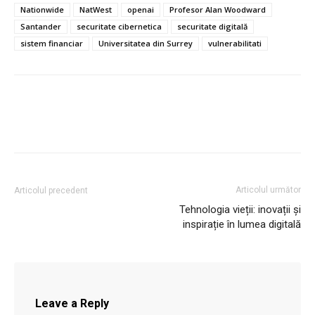
Nationwide
NatWest
openai
Profesor Alan Woodward
Santander
securitate cibernetica
securitate digitală
sistem financiar
Universitatea din Surrey
vulnerabilitati
Articolul următor
Articolul precedent
Tehnologia vieții: inovații și
inspirație în lumea digitală
Leave a Reply