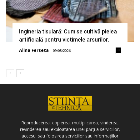
Ingineria tisulară: Cum se cultivă pielea
artificială pentru victimele arsurilor.
Alina Ferseta
0
-
09/08/2026
Reproducerea, copierea, multiplicarea, vinderea,
revinderea sau exploatarea unei părți a serviciilor,
accesul sau folosirea serviciilor sau informațiilor