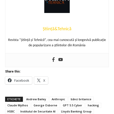
Știință&Tehnică
Revista “
Ştiinţă şi Tehnică
“, cea mai cunoscută şi longevivă publicaţie
de popularizare a ştiintelor din România
Share this:
Facebook
X
ETICHETE
Andrew Bailey
Anthropic
bănci britanice
Claude Mythos
George Osborne
GPT 5.5 Cyber
hacking
HSBC
Institutul de Securitate AI
Lloyds Banking Group