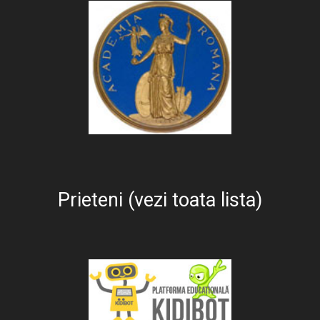
Prieteni (vezi toata lista)