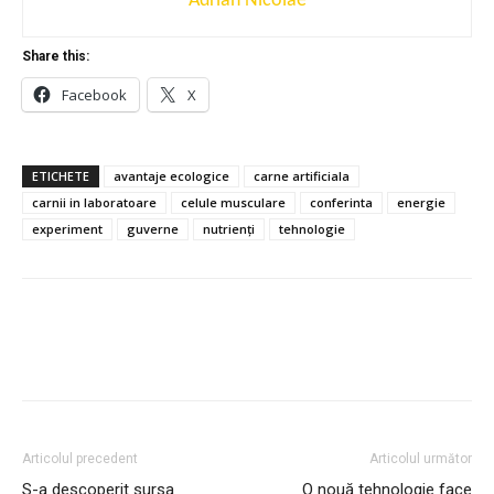
Adrian Nicolae
Share this:
Facebook
X
ETICHETE
avantaje ecologice
carne artificiala
carnii in laboratoare
celule musculare
conferinta
energie
experiment
guverne
nutrienți
tehnologie
Articolul precedent
Articolul următor
S-a descoperit sursa
O nouă tehnologie face