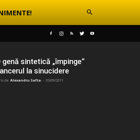
NIMENTE!
 genă sintetică „împinge”
ancerul la sinucidere
ris de
Alexandru Safta
-
05/09/2011