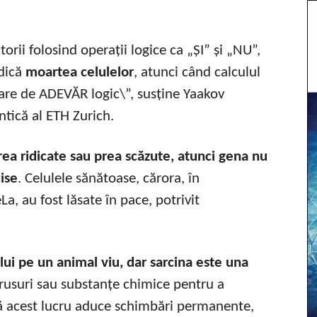
ii folosind operații logice ca „ȘI” și „NU”,
adică
moartea celulelor
, atunci când calculul
loare de ADEVĂR logic\”, susține Yaakov
ntică al ETH Zurich.
ea ridicate sau prea scăzute, atunci gena nu
cise
. Celulele sănătoase, cărora, în
La, au fost lăsate în pace, potrivit
ui pe un animal viu, dar sarcina este una
irusuri sau substanțe chimice pentru a
să acest lucru aduce schimbări permanente,