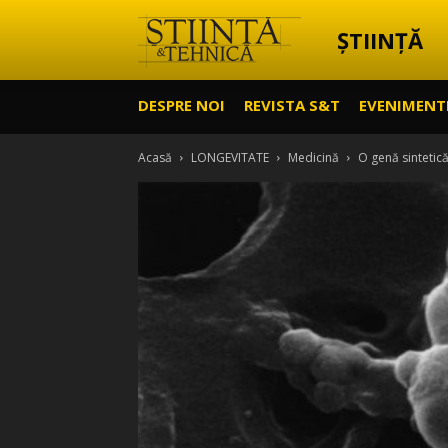
ȘTIINȚĂ
Știință
DESPRE NOI
REVISTA S&T
EVENIMENT
&
Acasă
LONGEVITATE
Medicină
O genă sintetică
Tehnică