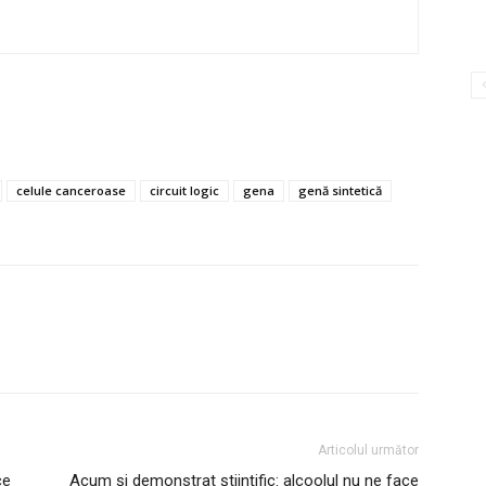
celule canceroase
circuit logic
gena
genă sintetică
Articolul următor
ce
Acum și demonstrat științific: alcoolul nu ne face