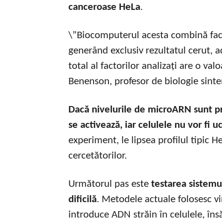
canceroase HeLa
.
\”Biocomputerul acesta combină factor
generând exclusiv rezultatul cerut, 
total al factorilor analizați are o va
Benenson, profesor de biologie sinte
Dacă nivelurile de microARN sunt pr
se activează, iar celulele nu vor fi u
experiment, le lipsea profilul tipic He
cercetătorilor.
Următorul pas este
testarea sistemul
dificilă
. Metodele actuale folosesc v
introduce ADN străin în celulele, în