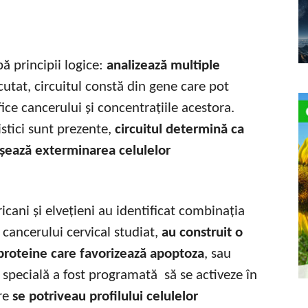
ă principii logice:
analizează multiple
scutat, circuitul constă din gene care pot
ice cancerului și concentrațiile acestora.
istici sunt prezente,
circuitul determină ca
nșează exterminarea celulelor
cani și elvețieni au identificat combinația
 cancerului cervical studiat,
au construit o
proteine care favorizează apoptoza
, sau
 specială a fost programată să se activeze în
are
se potriveau profilului celulelor