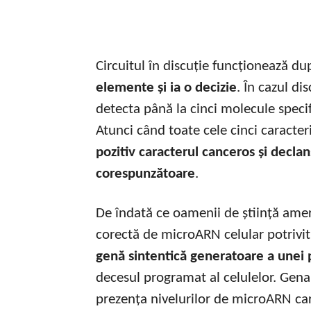
Circuitul în discuție funcționează dup
elemente și ia o decizie
. În cazul di
detecta până la cinci molecule specif
Atunci când toate cele cinci caracter
pozitiv caracterul canceros și decla
corespunzătoare
.
De îndată ce oamenii de știință ameri
corectă de microARN celular potrivit
genă sintentică generatoare a unei 
decesul programat al celulelor. Gena
prezența nivelurilor de microARN c