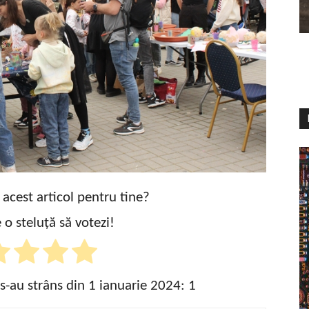
t acest articol pentru tine?
 o steluță să votezi!
 s-au strâns din 1 ianuarie 2024:
1