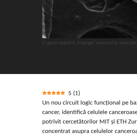
O genă sintetică „împinge” cancerul la sinucide
5
(
1
)
Un nou circuit logic funcțional pe 
cancer, identifică celulele canceroas
potrivit cercetătorilor MIT și ETH Zu
concentrat asupra celulelor canceroa