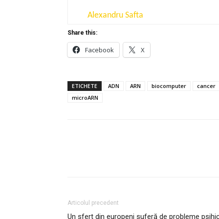
Alexandru Safta
Share this:
Facebook
X
ETICHETE
ADN
ARN
biocomputer
cancer
microARN
Articolul precedent
Un sfert din europeni suferă de probleme psihi