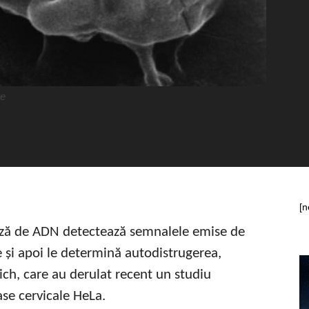
re
[n
bază de ADN detectează semnalele emise de
e și apoi le determină autodistrugerea,
rich, care au derulat recent un studiu
se cervicale HeLa.