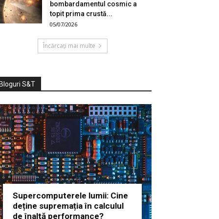
bombardamentul cosmic a
topit prima crustă...
05/07/2026
Încărcați mai multe
Bloguri S&T
Supercomputerele lumii: Cine
deține supremația în calculul
de înaltă performance?