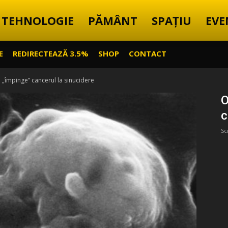
TEHNOLOGIE
PĂMÂNT
SPAȚIU
EVE
E
REDIRECTEAZĂ 3.5%
SHOP
CONTACT
 „împinge” cancerul la sinucidere
O
c
Sc