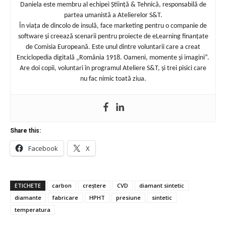
Daniela este membru al echipei Știință & Tehnică, responsabilă de
partea umanistă a Atelierelor S&T.
În viața de dincolo de insulă, face marketing pentru o companie de
software și creează scenarii pentru proiecte de eLearning finanțate
de Comisia Europeană. Este unul dintre voluntarii care a creat
Enciclopedia digitală „România 1918. Oameni, momente și imagini”.
Are doi copii, voluntari în programul Ateliere S&T, și trei pisici care
nu fac nimic toată ziua.
Share this:
Facebook
X
ETICHETE
carbon
creștere
CVD
diamant sintetic
diamante
fabricare
HPHT
presiune
sintetic
temperatura