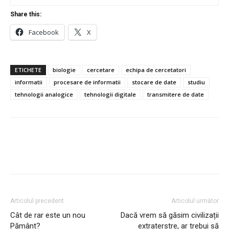
Share this:
Facebook
X
ETICHETE
biologie
cercetare
echipa de cercetatori
informatii
procesare de informatii
stocare de date
studiu
tehnologii analogice
tehnologii digitale
transmitere de date
Articolul precedent
Articolul următor
Cât de rar este un nou
Dacă vrem să găsim civilizații
Pământ?
extraterstre, ar trebui să