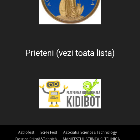
Prieteni (vezi toata lista)
Astrofest
Sci-Fi Fest
Asociatia Science&Technology
Despre Știință&Tehnică
MANIFESTUL ȘTIINȚĂ ȘI TEHNICĂ