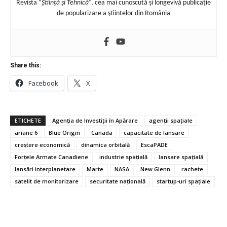
Revista “
Ştiinţă şi Tehnică
“, cea mai cunoscută şi longevivă publicaţie
de popularizare a ştiintelor din România
Share this:
Facebook
X
ETICHETE
Agenția de Investiții în Apărare
agenții spațiale
ariane 6
Blue Origin
Canada
capacitate de lansare
creștere economică
dinamica orbitală
EscaPADE
Forțele Armate Canadiene
industrie spațială
lansare spațială
lansări interplanetare
Marte
NASA
New Glenn
rachete
satelit de monitorizare
securitate națională
startup-uri spațiale