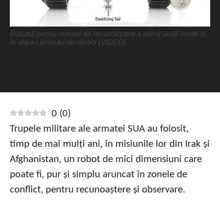
Robotul pentru misiuni de recunoaștere a primit undă verde și
în afara câmpului de război (VIDEO)
0
(
0
)
Trupele militare ale armatei SUA au folosit,
timp de mai mulți ani, în misiunile lor din Irak și
Afghanistan, un robot de mici dimensiuni care
poate fi, pur și simplu aruncat în zonele de
conflict, pentru recunoaștere și observare.