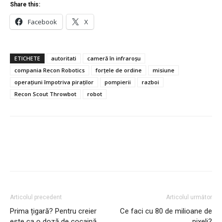
Share this:
Facebook
X
ETICHETE
autoritati
cameră în infraroșu
compania Recon Robotics
forțele de ordine
misiune
operațiuni împotriva piraților
pompierii
razboi
Recon Scout Throwbot
robot
Articolul precedent
Articolul următor
Prima țigară? Pentru creier
Ce faci cu 80 de milioane de
este ca o doză de cocaină
pixeli?