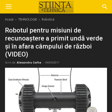
Acasă
TEHNOLOGIE
Robotică
Robotul pentru misiuni de
recunoaștere a primit undă verde
și în afara câmpului de război
(VIDEO)
Scris de
Alexandru Safta
-
04/05/2011