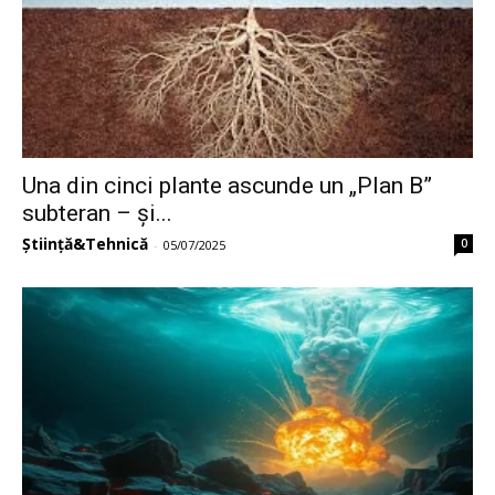
Una din cinci plante ascunde un „Plan B”
subteran – și...
Știință&Tehnică
0
-
05/07/2025