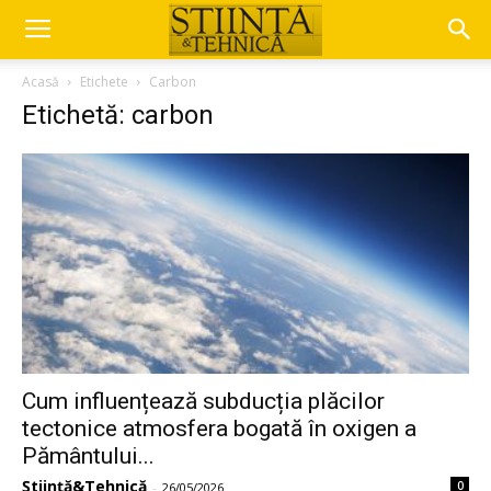
Acasă
Etichete
Carbon
Etichetă: carbon
Cum influențează subducția plăcilor
tectonice atmosfera bogată în oxigen a
Pământului...
Știință&Tehnică
0
-
26/05/2026