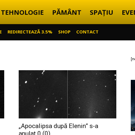
TEHNOLOGIE
PĂMÂNT
SPAȚIU
EVE
E
REDIRECTEAZĂ 3.5%
SHOP
CONTACT
[n
„Apocalipsa după Elenin” s-a
anulat 0 (0)