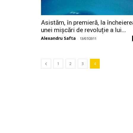
Asistăm, în premieră, la încheiere
unei mișcări de revoluție a lui...
Alexandru Safta
-
13/07/2011
1
2
3
4