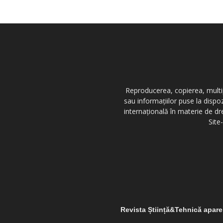
Reproducerea, copierea, multipl
sau informațiilor puse la dispo
internațională în materie de dr
Site
Revista Știință&Tehnică apar