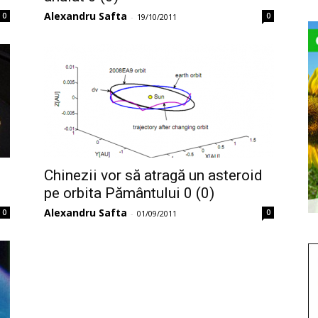
Alexandru Safta
0
0
-
19/10/2011
Chinezii vor să atragă un asteroid
pe orbita Pământului 0 (0)
Alexandru Safta
0
0
-
01/09/2011