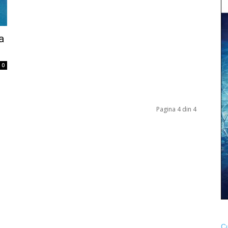
a
0
Pagina 4 din 4
Cu