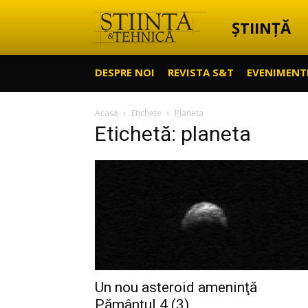
ȘTIINȚĂ
Știință
DESPRE NOI
REVISTA S&T
EVENIMENT
&
Acasă
Etichete
Planeta
Etichetă: planeta
Tehnică
Un nou asteroid ameninţă
Pământul 4 (3)