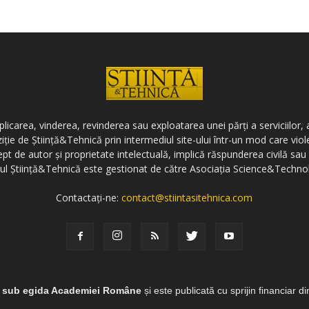
icarea, vinderea, revinderea sau exploatarea unei părți a serviciilor, a
ziție de Știință&Tehnică prin intermediul site-ului într-un mod care vi
ept de autor și proprietate intelectuală, implică răspunderea civilă sau 
-ul Știință&Tehnică este gestionat de către Asociația Science&Techno
Contactați-ne:
contact@stiintasitehnica.com
e sub egida Academiei Române
și este publicată cu sprijin financiar d