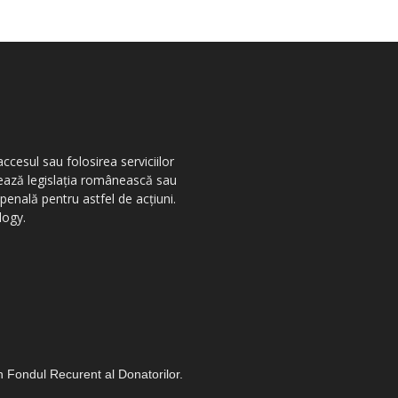
ccesul sau folosirea serviciilor
olează legislația românească sau
penală pentru astfel de acțiuni.
logy.
in Fondul Recurent al Donatorilor.