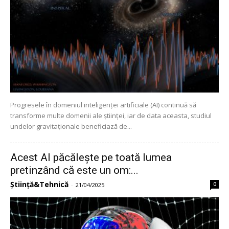
Progresele în domeniul inteligenței artificiale (AI) continuă să
transforme multe domenii ale științei, iar de data aceasta, studiul
undelor gravitaționale beneficiază de...
Acest AI păcălește pe toată lumea
pretinzând că este un om:...
Știință&Tehnică
0
-
21/04/2025