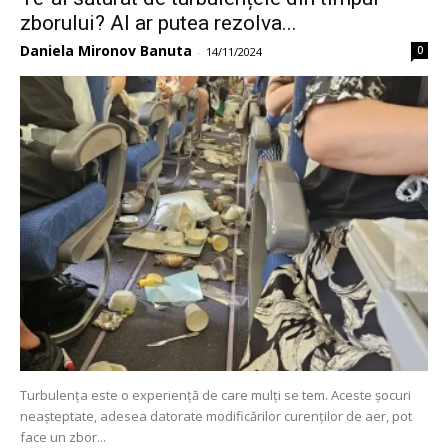
zborului? AI ar putea rezolva...
Daniela Mironov Banuta
0
-
14/11/2024
Turbulența este o experiență de care mulți se tem. Aceste șocuri
neașteptate, adesea datorate modificărilor curenților de aer, pot
face un zbor...