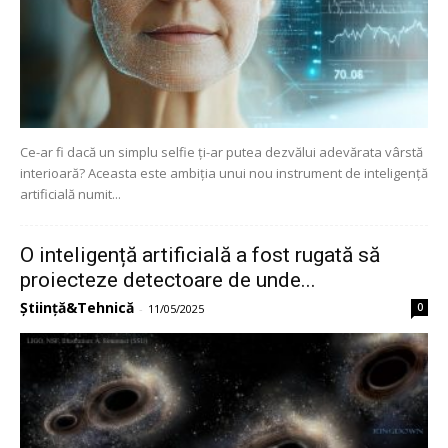
Ce-ar fi dacă un simplu selfie ți-ar putea dezvălui adevărata vârstă
interioară? Aceasta este ambiția unui nou instrument de inteligență
artificială numit...
O inteligență artificială a fost rugată să
proiecteze detectoare de unde...
Știință&Tehnică
0
-
11/05/2025