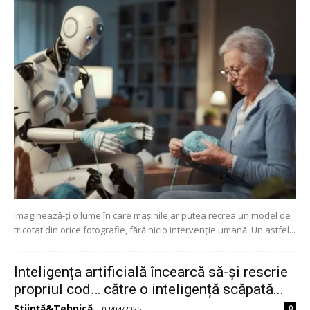
Imaginează-ți o lume în care mașinile ar putea recrea un model de
tricotat din orice fotografie, fără nicio intervenție umană. Un astfel...
Inteligența artificială încearcă să-și rescrie
propriul cod… către o inteligență scăpată...
Știință&Tehnică
0
-
03/04/2025