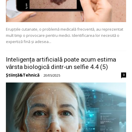
Erupțiile cutanate, o problemă medicală frecventă, au reprezentat
mult timp o provocare pentru medici. Identificarea lor necesită o
expertiză fină și adesea...
Inteligența artificială poate acum estima
vârsta biologică dintr-un selfie 4.4 (5)
Știință&Tehnică
0
-
20/05/2025