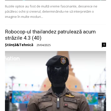
Iluziile optice au fost de multă vreme fascinante, deoarece ne
păcălesc ochii și creierul, determinându-ne să interpretăm o
imagine în multe moduri...
Robocop-ul thailandez patrulează acum
străzile 4.3 (40)
Știință&Tehnică
0
-
29/04/2025