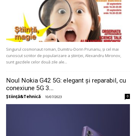
Singurul cosmonaut roman, Dumitru-Dorin Prunariu, și cel mai
cunoscut scriitor de popularizare a științei, Alexandru Mironov,
sunt gazdele celor două zile ale...
Noul Nokia G42 5G: elegant și reparabil, cu
conexiune 5G 3...
Știință&Tehnică
0
-
10/07/2023