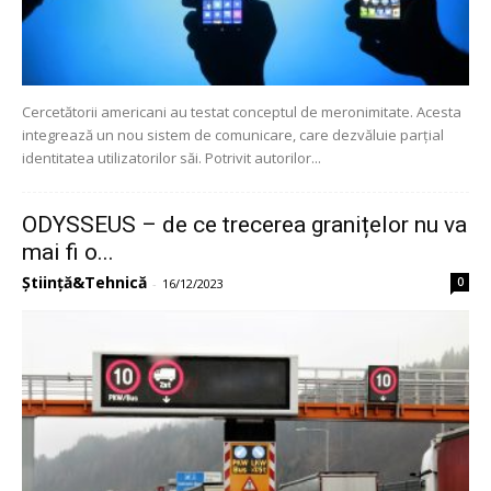
Cercetătorii americani au testat conceptul de meronimitate. Acesta
integrează un nou sistem de comunicare, care dezvăluie parțial
identitatea utilizatorilor săi. Potrivit autorilor...
ODYSSEUS – de ce trecerea granițelor nu va
mai fi o...
Știință&Tehnică
0
-
16/12/2023