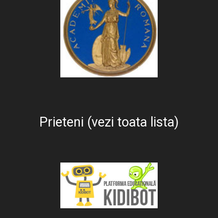
Prieteni (vezi toata lista)