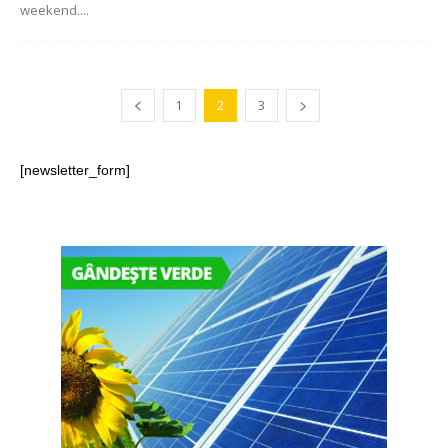
weekend....
1
2
3
[newsletter_form]