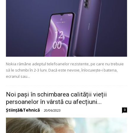
Nokia rămâne adeptul telefoanelor rezistente, pe care nu trebuie
să le schimbi în 2-3 luni. Dacă este nevoie, înlocuiește-i bateria,
ecranul sau...
Noi pași în schimbarea calității vieții
persoanelor în vârstă cu afecțiuni...
Știință&Tehnică
0
-
20/06/2023