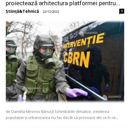
proiectează arhitectura platformei pentru...
Știință&Tehnică
0
-
22/12/2022
de Daniela Mironov Bănuță Schimbările climatice, creșterea
populației și urbanizarea nu fac decât să provoace din ce în ce...