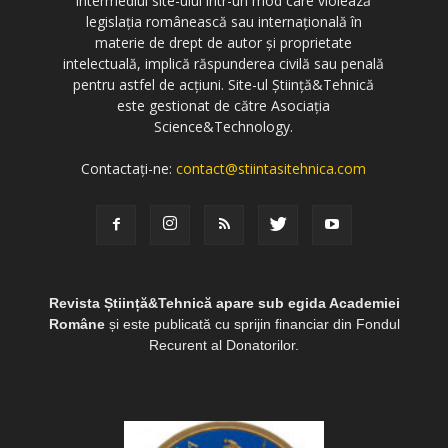
intermediul site-ului într-un mod care violează
legislația românească sau internațională în
materie de drept de autor și proprietate
intelectuală, implică răspunderea civilă sau penală
pentru astfel de acțiuni. Site-ul Știință&Tehnică
este gestionat de către Asociația
Science&Technology.
Contactați-ne:
contact@stiintasitehnica.com
Revista Știință&Tehnică apare sub egida Academiei
Române
și este publicată cu sprijin financiar din Fondul
Recurent al Donatorilor.