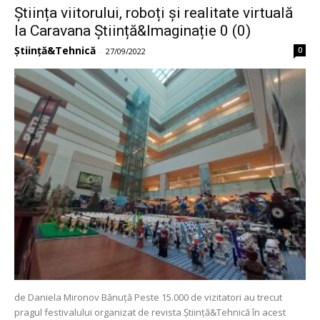
Știința viitorului, roboți și realitate virtuală
la Caravana Știință&Imaginație 0 (0)
Știință&Tehnică
0
-
27/09/2022
de Daniela Mironov Bănuță Peste 15.000 de vizitatori au trecut
pragul festivalului organizat de revista Știință&Tehnică în acest