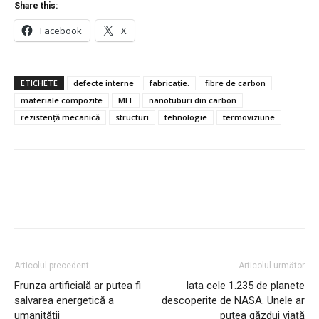
Share this:
Facebook
X
ETICHETE
defecte interne
fabricație.
fibre de carbon
materiale compozite
MIT
nanotuburi din carbon
rezistență mecanică
structuri
tehnologie
termoviziune
Articolul precedent
Articolul următor
Frunza artificială ar putea fi
Iata cele 1.235 de planete
salvarea energetică a
descoperite de NASA. Unele ar
umanității
putea găzdui viață