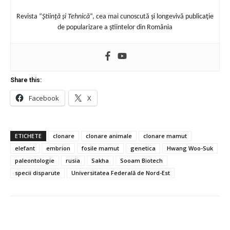
Revista “
Ştiinţă şi Tehnică
“, cea mai cunoscută şi longevivă publicaţie
de popularizare a ştiintelor din România
Share this:
Facebook
X
ETICHETE
clonare
clonare animale
clonare mamut
elefant
embrion
fosile mamut
genetica
Hwang Woo-Suk
paleontologie
rusia
Sakha
Sooam Biotech
specii disparute
Universitatea Federală de Nord-Est