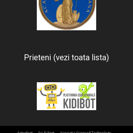
Prieteni (vezi toata lista)
Astrofest
Sci-Fi Fest
Asociatia Science&Technology