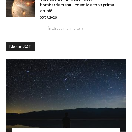
bombardamentul cosmic a topit prima
crustă...
05/07/2026
Încărcați mai multe
Bloguri S&T