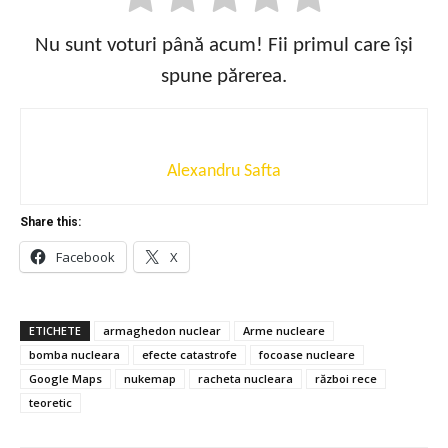
Nu sunt voturi până acum! Fii primul care își
spune părerea.
Alexandru Safta
Share this:
Facebook
X
ETICHETE
armaghedon nuclear
Arme nucleare
bomba nucleara
efecte catastrofe
focoase nucleare
Google Maps
nukemap
racheta nucleara
război rece
teoretic