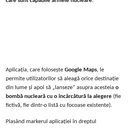
care sunt capabile armele nucleare
.
Aplicația, care folosește
Google Maps
, le
permite utilizatorilor să aleagă orice destinație
din lume și apoi să „lanseze” asupra acesteia
o
bombă nucleară cu o încărcătură la alegere
(fie
fictivă, fie dintr-o listă cu focoase existente).
Plasând markerul aplicației în dreptul