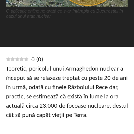
O aplicație online ne arată ce s-ar întâmpla cu Bucureștiul în
cazul unui atac nuclear
0
(
0
)
Teoretic, pericolul unui Armaghedon nuclear a
început să se relaxeze treptat cu peste 20 de ani
în urmă, odată cu finele Războiului Rece dar,
practic, se estimează că există în lume la ora
actuală circa 23.000 de focoase nucleare, destul
cât să pună capăt vieții pe Terra.