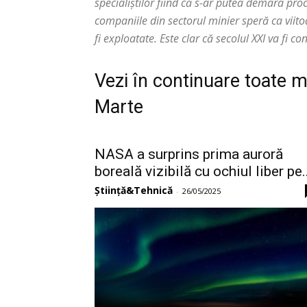
specialiștilor fiind că s-ar putea demara proc
companiile din sectorul minier speră ca viito
fi exploatate. Este clar că secolul XXI va fi co
Vezi în continuare toate m
Marte
NASA a surprins prima auroră
boreală vizibilă cu ochiul liber pe..
Știință&Tehnică
-
26/05/2025