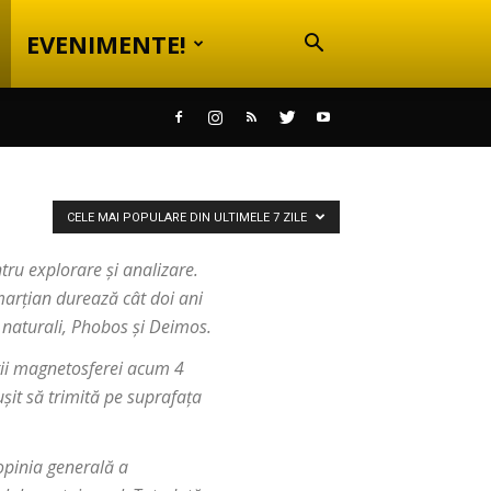
EVENIMENTE!
CELE MAI POPULARE DIN ULTIMELE 7 ZILE
tru explorare și analizare.
marțian durează cât doi ani
i naturali, Phobos și Deimos.
erii magnetosferei acum 4
șit să trimită pe suprafața
opinia generală a