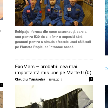
3 -
Echipajul format din şase astronauţi, care a
stat pentru 520 de zile într-o capsulă fără
geamuri pentru a simula efectele unei călătorii
pe Planeta Roşie, se întoarce acasă.
ExoMars – probabil cea mai
Cu
importantă misiune pe Marte 0 (0)
Claudiu Tănăselia
0
-
15/03/2017
0