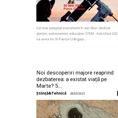
Cel mai așteptat eveniment în aer liber dedicat
științei, astronomiei, educației STEM - Astrofest 202
va avea loc în Parcul Crângași....
Noi descoperiri majore reaprind
dezbaterea: a existat viață pe
Marte? 5...
Știință&Tehnică
-
28/03/2025