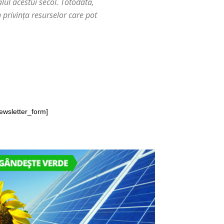
alul acestui secol. Totodată,
 privința resurselor care pot
ewsletter_form]