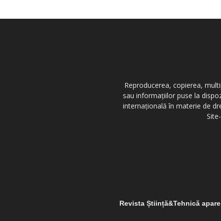
Reproducerea, copierea, multipl
sau informațiilor puse la dispo
internațională în materie de dr
Site
Revista Știință&Tehnică apar