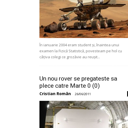
În ianuarie 2004 eram student și, înaintea unui
examen la Fizică Statistică, povesteam pe hol cu
câțiva colegi ce grozăvie au reușit...
Un nou rover se pregateste sa
plece catre Marte 0 (0)
Cristian Român
-
26/06/2011