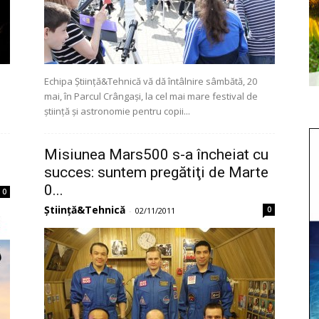
Echipa Știință&Tehnică vă dă întâlnire sâmbătă, 20
mai, în Parcul Crângași, la cel mai mare festival de
știință și astronomie pentru copii...
Misiunea Mars500 s-a încheiat cu
succes: suntem pregătiţi de Marte
0...
0
Știință&Tehnică
0
-
02/11/2011