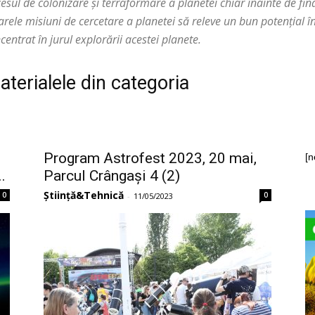
esul de colonizare și terraformare a planetei chiar înainte de fin
arele misiuni de cercetare a planetei să releve un bun potențial în
ncentrat în jurul explorării acestei planete.
aterialele din categoria
Program Astrofest 2023, 20 mai,
[n
.
Parcul Crângași 4 (2)
Știință&Tehnică
0
0
-
11/05/2023