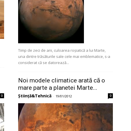
Timp de zeci de ani, culoarea roșiatică a lui Marte,
una dintre trăsăturile sale cele mai emblematice, s-a
considerat că se datorează...
Noi modele climatice arată că o
mare parte a planetei Marte...
Știință&Tehnică
0
0
-
19/01/2012