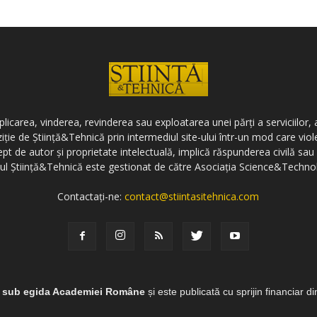
icarea, vinderea, revinderea sau exploatarea unei părți a serviciilor, a
ziție de Știință&Tehnică prin intermediul site-ului într-un mod care vi
ept de autor și proprietate intelectuală, implică răspunderea civilă sau 
-ul Știință&Tehnică este gestionat de către Asociația Science&Techno
Contactați-ne:
contact@stiintasitehnica.com
e sub egida Academiei Române
și este publicată cu sprijin financiar d