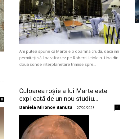
Am putea spune că Marte e o doamnă crudă, dacă îmi
permiteți să-l parafrazez pe Robert Heinlein. Una din
două sonde interplanetare trimise spre...
Culoarea roșie a lui Marte este
explicată de un nou studiu...
0
Daniela Mironov Banuta
0
-
27/02/2025