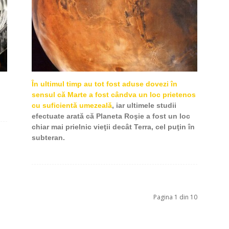
În ultimul timp au tot fost aduse dovezi în
sensul că Marte a fost cândva un loc prietenos
cu suficientă umezeală
, iar ultimele studii
efectuate arată că Planeta Roşie a fost un loc
chiar mai prielnic vieţii decât Terra, cel puţin în
subteran.
Pagina 1 din 10