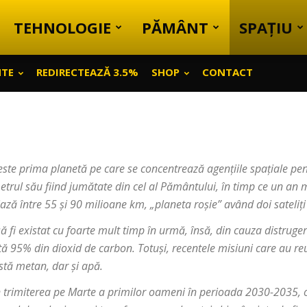
TEHNOLOGIE
PĂMÂNT
SPAȚIU
NTE
REDIRECTEAZĂ 3.5%
SHOP
CONTACT
este prima planetă pe care se concentrează agențiile spațiale pen
etrul său fiind jumătate din cel al Pământului, în timp ce un an 
iază între 55 și 90 milioane km, „planeta roșie” având doi sateliț
 să fi existat cu foarte mult timp în urmă, însă, din cauza distrug
 95% din dioxid de carbon. Totuși, recentele misiuni care au reu
stă metan, dar și apă.
n trimiterea pe Marte a primilor oameni în perioada 2030-2035, 