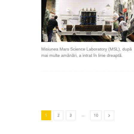
Misiunea Mars Science Laboratory (MSL), după
mai multe amânări, a intrat în linie dreaptă.
...
1
2
3
10