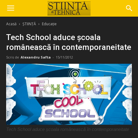
Acasă
ȘTIINȚĂ
Educație
Tech School aduce școala
românească în contemporaneitate
Scris de
Alexandru Safta
-
15/11/2012
Tech School aduce școala românească în contemporaneitate