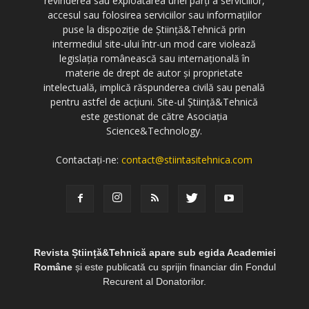
revinderea sau exploatarea unei părți a serviciilor,
accesul sau folosirea serviciilor sau informațiilor
puse la dispoziție de Știință&Tehnică prin
intermediul site-ului într-un mod care violează
legislația românească sau internațională în
materie de drept de autor și proprietate
intelectuală, implică răspunderea civilă sau penală
pentru astfel de acțiuni. Site-ul Știință&Tehnică
este gestionat de către Asociația
Science&Technology.
Contactați-ne:
contact@stiintasitehnica.com
Revista Știință&Tehnică apare sub egida Academiei
Române
și este publicată cu sprijin financiar din Fondul
Recurent al Donatorilor.