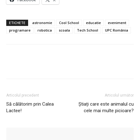
ETICHETE
astronomie
Cool School
educatie
eveniment
programare
robotica
scoala
Tech School
UPC România
Articolul precedent
Articolul următor
Să călătorim prin Calea
Știați care este animalul cu
Lactee!
cele mai multe picioare?