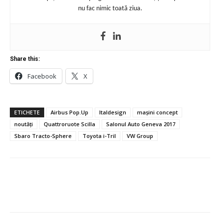
nu fac nimic toată ziua.
Share this:
Facebook
X
ETICHETE
Airbus Pop.Up
Italdesign
mașini concept
noutăți
Quattroruote Scilla
Salonul Auto Geneva 2017
Sbaro Tracto-Sphere
Toyota i-Tril
VW Group