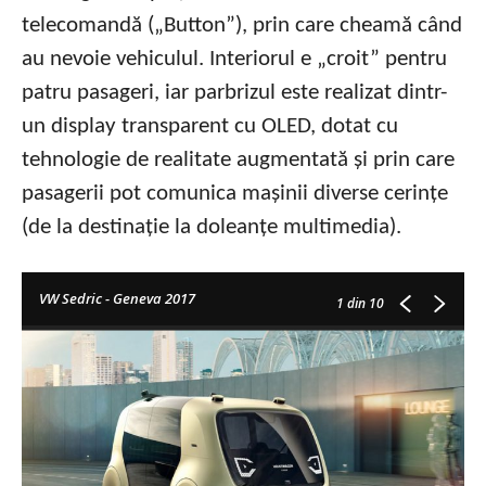
telecomandă („Button”), prin care cheamă când
au nevoie vehiculul. Interiorul e „croit” pentru
patru pasageri, iar parbrizul este realizat dintr-
un display transparent cu OLED, dotat cu
tehnologie de realitate augmentată și prin care
pasagerii pot comunica mașinii diverse cerințe
(de la destinație la doleanțe multimedia).
VW Sedric - Geneva 2017
1
din 10