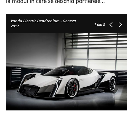
la modul în care se deschid portierele…
Vanda Electric Dendrobium - Geneva
1
din 8
2017