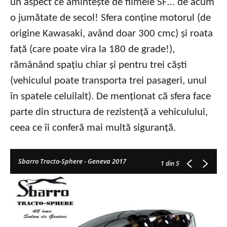
un aspect ce amintește de filmele SF… de acum
o jumătate de secol! Sfera conține motorul (de
origine Kawasaki, având doar 300 cmc) și roata
față (care poate vira la 180 de grade!),
rămânând spațiu chiar și pentru trei căști
(vehiculul poate transporta trei pasageri, unul
în spatele celuilalt). De menționat că sfera face
parte din structura de rezistență a vehiculului,
ceea ce îi conferă mai multă siguranță.
Sbarro Tracto-Sphere - Geneva 2017
1
din 5