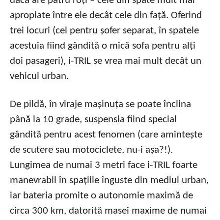
dacă are patru roți – cele din spate mult mai
apropiate între ele decât cele din față. Oferind
trei locuri (cel pentru șofer separat, în spatele
acestuia fiind gândită o mică sofa pentru alți
doi pasageri), i-TRIL se vrea mai mult decât un
vehicul urban.
De pildă, în viraje mașinuța se poate înclina
până la 10 grade, suspensia fiind special
gândită pentru acest fenomen (care amintește
de scutere sau motociclete, nu-i așa?!).
Lungimea de numai 3 metri face i-TRIL foarte
manevrabil în spațiile înguste din mediul urban,
iar bateria promite o autonomie maximă de
circa 300 km, datorită masei maxime de numai