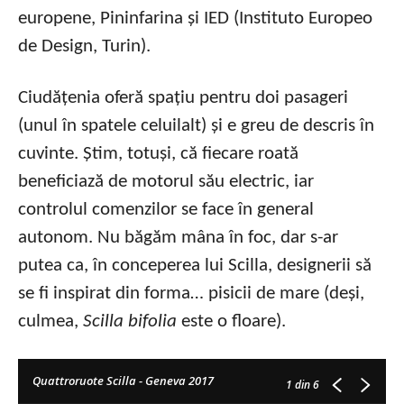
europene, Pininfarina și IED (Instituto Europeo
de Design, Turin).
Ciudățenia oferă spațiu pentru doi pasageri
(unul în spatele celuilalt) și e greu de descris în
cuvinte. Știm, totuși, că fiecare roată
beneficiază de motorul său electric, iar
controlul comenzilor se face în general
autonom. Nu băgăm mâna în foc, dar s-ar
putea ca, în conceperea lui Scilla, designerii să
se fi inspirat din forma… pisicii de mare (deși,
culmea,
Scilla bifolia
este o floare).
Quattroruote Scilla - Geneva 2017
1
din 6